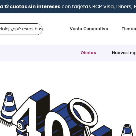
a 12 cuotas sin intereses
con tarjetas
BCP Visa, Diners,
 ¿qué estas buscando?
Venta Corporativa
Tiend
Ofertas
Nuevos Ing