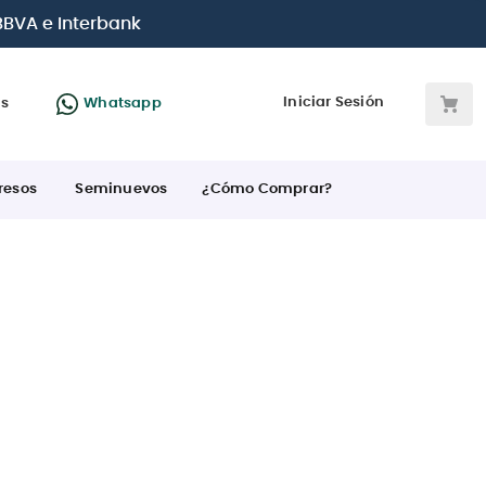
 BBVA e Interbank
Iniciar Sesión
as
Whatsapp
resos
Seminuevos
¿Cómo Comprar?