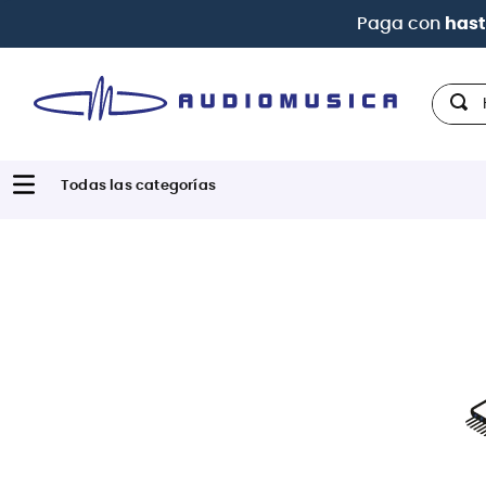
Paga con
hast
Hola,