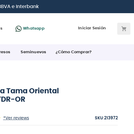
jetas de crédito
Iniciar Sesión
as
Whatsapp
resos
Seminuevos
¿Cómo Comprar?
a Tama Oriental
TDR-OR
:
*Ver reviews
213972