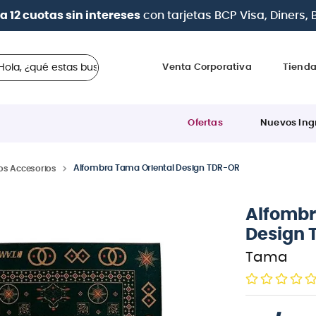
| Paga en cuotas
desde 0% de interés
con todas las tar
 ¿qué estas buscando?
Venta Corporativa
Tiend
Ofertas
Nuevos Ing
Alfombra Tama Oriental Design TDR-OR
os Accesorios
Alfombr
Design 
Tama