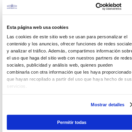
BOSS Tone Studio
Interfaz actualizada para un proceso
Esta página web usa cookies
más intuitivo
Las cookies de este sitio web se usan para personalizar el
Personaliza los efectos integrados
contenido y los anuncios, ofrecer funciones de redes sociale
con más de 60 tipos BOSS prémium
y analizar el tráfico. Además, compartimos información sobr
Detalladas herramientas de edición
el uso que haga del sitio web con nuestros partners de redes
de amplis y efectos, incluidos
sociales, publicidad y análisis web, quienes pueden
controles avanzados de parámetros,
combinarla con otra información que les haya proporcionado
orden de efectos y más
que hayan recopilado a partir del uso que haya hecho de sus
Personaliza el sonido de la pantalla
servicios.
basado en IR para auriculares, salida
de línea y salida de grabación USB
Mostrar detalles
Configura con precisión los tres
ajustes de Contour
Modela el sonido general con varios
Permitir todas
ecualizadores