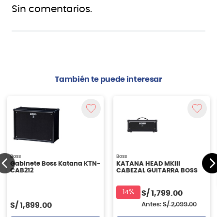
Sin comentarios.
También te puede interesar
Boss
Boss
Gabinete Boss Katana KTN-
KATANA HEAD MKIII
CAB212
CABEZAL GUITARRA BOSS
14%
S/
1,799.00
S/
1,899.00
Antes:
S/
2,099.00