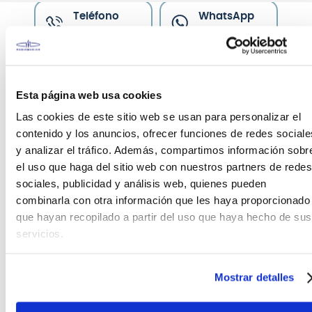
Teléfono
WhatsApp
+51 977 624 112
+51 977 624 112
Esta página web usa cookies
Las cookies de este sitio web se usan para personalizar el
contenido y los anuncios, ofrecer funciones de redes sociale
CARACTERÍSTICAS DEL PRODUCTO
y analizar el tráfico. Además, compartimos información sobr
el uso que haga del sitio web con nuestros partners de redes
sociales, publicidad y análisis web, quienes pueden
G.Track Pro Pop
combinarla con otra información que les haya proporcionado
El filtro G-Track Pro Pop de Samson está diseñado
que hayan recopilado a partir del uso que haya hecho de sus
específicamente para su uso con el micrófono USB
servicios.
G-Track Pro para ayudar a reducir la sibilancia y el
estallido del diafragma del micrófono.
Mostrar detalles
El filtro pop del micrófono de 3,75 "cuenta con una
pantalla de malla de acero inoxidable de 3,25" de