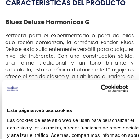
CARACTERÍSTICAS DEL PRODUCTO
Blues Deluxe Harmonicas G
Perfecta para el experimentado o para aquellos
que recién comienzan, la armónica Fender Blues
Deluxe es lo suficientemente versátil para cualquier
nivel de intérprete. Con una construcción sólida,
una forma tradicional y un tono brillante y
articulado, esta armónica diatónica de 10 agujeros
ofrece el sonido clásico y la fiabilidad duradera de
cualquier instrumento Fender genuino.
Cubiertas de metal cromado para un
rendimiento cómodo
Placas de lengüeta de latón reemplazables
Esta página web usa cookies
para una reparación rápida y fácil
Las cookies de este sitio web se usan para personalizar el
Peines de plástico ABS resistentes a la
contenido y los anuncios, ofrecer funciones de redes sociale
humedad para un sonido brillante y
y analizar el tráfico. Además, compartimos información sobr
estabilidad de afinación