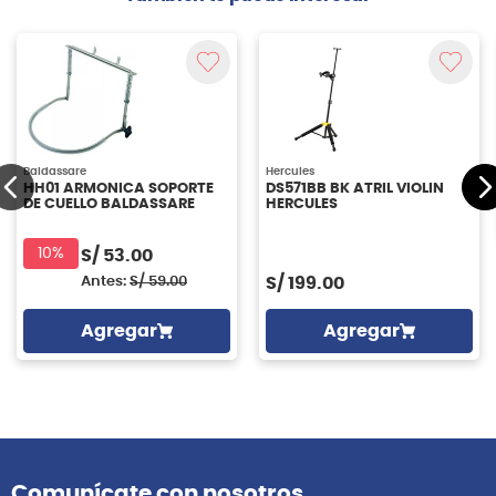
Baldassare
Hercules
HH01 ARMONICA SOPORTE
DS571BB BK ATRIL VIOLIN
DE CUELLO BALDASSARE
HERCULES
10%
S/
53.00
Antes:
S/
59.00
S/
199.00
Agregar
Agregar
Comunícate con nosotros