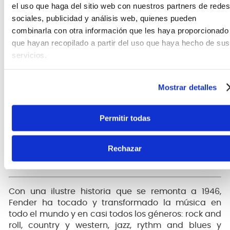
el uso que haga del sitio web con nuestros partners de redes
La carcasa protectora de plástico ventilada
sociales, publicidad y análisis web, quienes pueden
permite que la armónica se seque después de
tocar
combinarla con otra información que les haya proporcionado
Incluye paquete de tarjeta blíster
que hayan recopilado a partir del uso que haya hecho de sus
servicios.
Nota: Las armónicas son artículos que no se pueden
devolver.
Mostrar detalles
Permitir todas
Rechazar
Con una ilustre historia que se remonta a 1946,
Fender ha tocado y transformado la música en
todo el mundo y en casi todos los géneros: rock and
roll, country y western, jazz, rythm and blues y