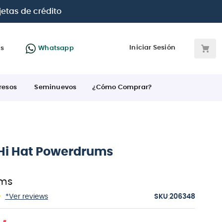
tas
BCP Visa, Diners, BBVA e Interbank
Iniciar Sesión
as
Whatsapp
resos
Seminuevos
¿Cómo Comprar?
e Hi Hat Powerdrums
ms
:
*Ver reviews
206348