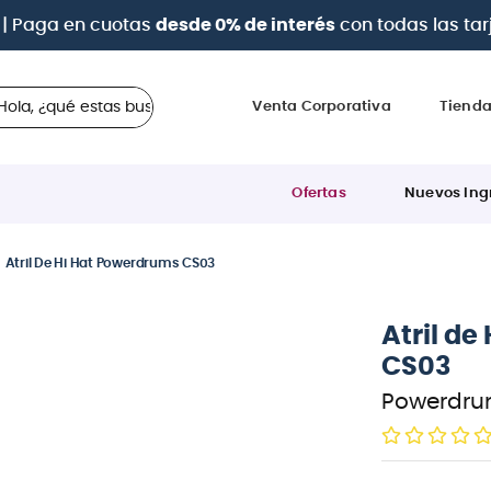
Paga con
hasta 12 cuotas sin intereses
con tarje
 ¿qué estas buscando?
Venta Corporativa
Tiend
Ofertas
Nuevos Ing
Atril De Hi Hat Powerdrums CS03
Atril d
CS03
Powerdru