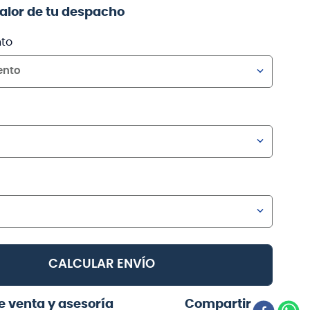
valor de tu despacho
to
ento
CALCULAR ENVÍO
e venta y asesoría