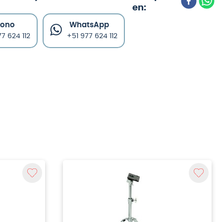
fono
WhatsApp
7 624 112
+51 977 624 112