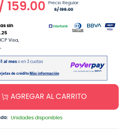
/
159
.
00
Precio Regular:
S/
199
.
00
as sin
3
.
25
BCP Visa,
.
AGREGAR AL CARRITO
nda:
Unidades disponibles