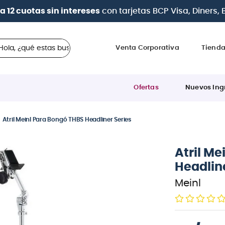
| Paga en cuotas
desde 0% de interés
con todas la
 ¿qué estas buscando?
Venta Corporativa
Tiend
Ofertas
Nuevos Ing
Atril Meinl Para Bongó THBS Headliner Series
Atril Me
Headline
Meinl