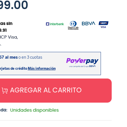
99
.
00
as sin
9
.
91
BCP Visa,
.
AGREGAR AL CARRITO
nda:
Unidades disponibles