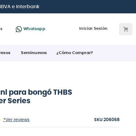
s tarjetas de crédito
Iniciar Sesión
as
Whatsapp
resos
Seminuevos
¿Cómo Comprar?
inl para bongó THBS
r Series
:
*Ver reviews
206068