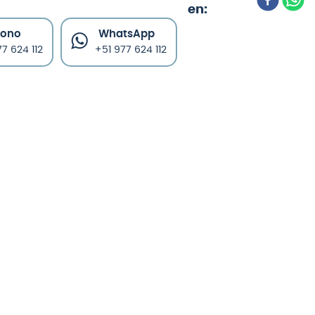
fono
WhatsApp
7 624 112
+51 977 624 112