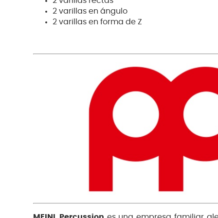
2 varillas rectas
2 varillas en ángulo
2 varillas en forma de Z
MEINL Percussion
es una empresa familiar al