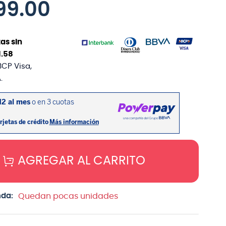
99
.
00
as sin
1
.
58
BCP Visa,
.
AGREGAR AL CARRITO
nda:
Quedan pocas unidades