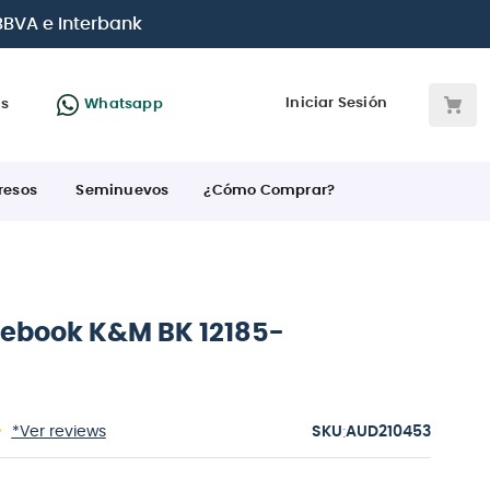
 BBVA e Interbank
Iniciar Sesión
as
Whatsapp
resos
Seminuevos
¿Cómo Comprar?
otebook K&M BK 12185-
:
*Ver reviews
AUD210453