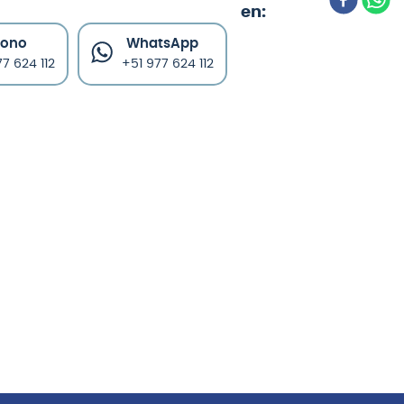
fono
WhatsApp
7 624 112
+51 977 624 112