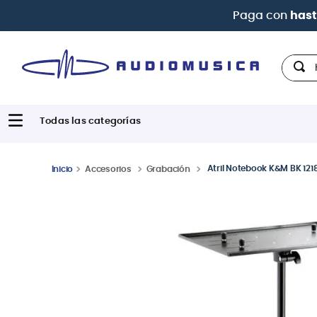
Paga con
hast
Hola,
Atril Notebook K&M BK 12
Accesorios
Grabación