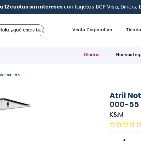
a 12 cuotas sin intereses
con tarjetas
BCP Visa, Diners,
 ¿qué estas buscando?
Venta Corporativa
Tiend
Ofertas
Nuevos Ing
185-000-55
Atril N
000-55
K&M