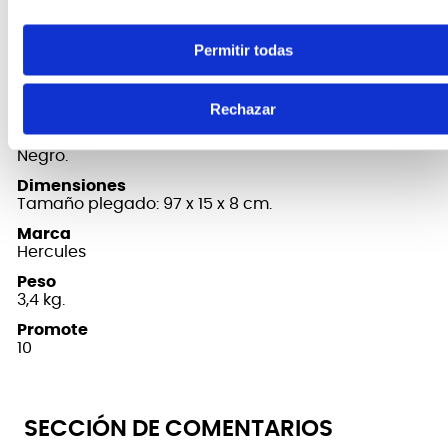
FICHA TÉCNICA Y DIMENSIONES
Permitir todas
Capacidad de carga
80 kg.
Rechazar
Color
Negro.
Dimensiones
Tamaño plegado: 97 x 15 x 8 cm.
Marca
Hercules
Peso
3,4 kg.
Promote
10