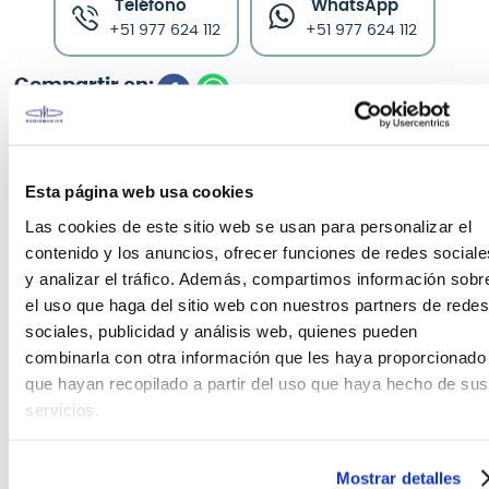
Teléfono
WhatsApp
+51 977 624 112
+51 977 624 112
Esta página web usa cookies
CARACTERÍSTICAS DEL PRODUCTO
Las cookies de este sitio web se usan para personalizar el
Atril para teclado KS118B BKde HERCULES El atril de
contenido y los anuncios, ofrecer funciones de redes sociale
y analizar el tráfico. Además, compartimos información sobr
teclado HERCULES TravLite KS118B tiene un diseño
el uso que haga del sitio web con nuestros partners de redes
compacto de una sola pieza que presenta el ajuste
sociales, publicidad y análisis web, quienes pueden
de altura del disparador con 6 configuraciones.
combinarla con otra información que les haya proporcionado
Este soporte es fácil de configurar y desmontar.
que hayan recopilado a partir del uso que haya hecho de sus
Ajustador de gatillo con 6 configuraciones de
servicios.
posición. El pie de goma ajustable proporciona
estabilidad en suelos irregulares. Configura y
deshace fácilmente el diseño compacto viaja bien.
Mostrar detalles