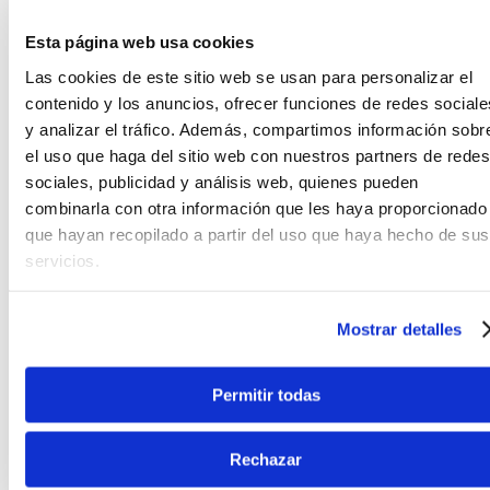
Las Cápsulas V-Mod II Jazz Bass se expresan
específicamente para cada posición, ligeramente
Esta página web usa cookies
sobrecargadas para dar fuerza y presencia, pero
conservando la calidez y la claridad clásicas.
Las cookies de este sitio web se usan para personalizar el
contenido y los anuncios, ofrecer funciones de redes sociale
NUEVO TALÓN DE MÁSTIL ESCULPIDO
y analizar el tráfico. Además, compartimos información sobr
el uso que haga del sitio web con nuestros partners de redes
El talón del mástil redondeado y la placa biselada
sociales, publicidad y análisis web, quienes pueden
mejoran el acceso al registro superior y facilitan los
combinarla con otra información que les haya proporcionado
solos.
que hayan recopilado a partir del uso que haya hecho de sus
servicios.
PUENTE HMV
Este puente de carga superior o de cuerdas a
Mostrar detalles
través agrega sustain, resonancia y ataque
mejorado gracias a una placa base de acero
laminado en frío, al latón de alta densidad y
Permitir todas
monturas de latón cromado.
Rechazar
MÁSTIL SLIM "C" CON BORDES REDONDEADOS