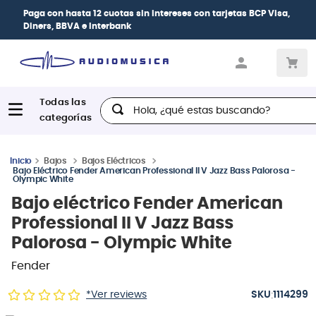
Paga con
hasta 12 cuotas sin intereses
con tarjetas
BCP Visa,
Diners, BBVA e Interbank
Hola, ¿qué estas buscando?
Bajos
Bajos Eléctricos
Bajo Eléctrico Fender American Professional II V Jazz Bass Palorosa -
Olympic White
Bajo eléctrico Fender American
Professional II V Jazz Bass
Palorosa - Olympic White
Fender
:
*Ver reviews
1114299