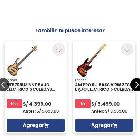
También te puede interesar
Ibanez
Fender
BTB705LM NNF BAJO
AM PRO II J BASS V RW 3TSB
ELECTRICO 5 CUERDAS
BAJO ELECTRICO 5 CUERDAS
IBANEZ
C/CASE FENDER
14%
1%
S/
4,399.00
S/
9,499.00
Antes:
S/
5,099.00
Antes:
S/
9,599.00
Agregar
Agregar