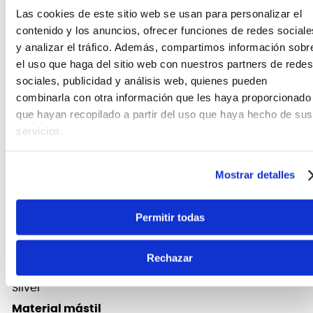
bajos eléctricos.
Las cookies de este sitio web se usan para personalizar el
contenido y los anuncios, ofrecer funciones de redes sociale
y analizar el tráfico. Además, compartimos información sobr
el uso que haga del sitio web con nuestros partners de redes
sociales, publicidad y análisis web, quienes pueden
combinarla con otra información que les haya proporcionado
que hayan recopilado a partir del uso que haya hecho de sus
servicios.
Mostrar detalles
FICHA TÉCNICA Y DIMENSIONES
Permitir todas
Cápsula
Activas PB/JB
Rechazar
Color
Silver
Material mástil