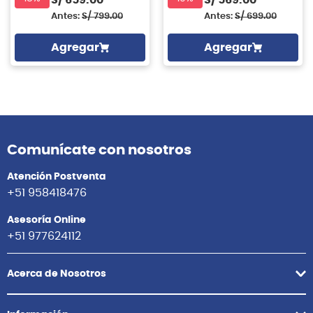
S/
659.00
S/
569.00
Antes:
S/
799.00
Antes:
S/
699.00
Agregar
Agregar
Comunícate con nosotros
Atención Postventa
+51 958418476
Asesoría Online
+51 977624112
Acerca de Nosotros