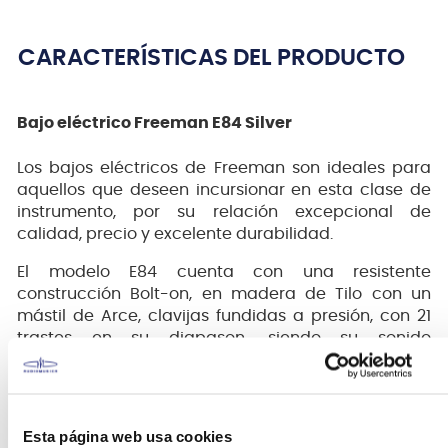
CARACTERÍSTICAS DEL PRODUCTO
Bajo eléctrico Freeman E84 Silver
Los bajos eléctricos de Freeman son ideales para
aquellos que deseen incursionar en esta clase de
instrumento, por su relación excepcional de
calidad, precio y excelente durabilidad.
El modelo E84 cuenta con una resistente
construcción Bolt-on, en madera de Tilo con un
mástil de Arce, clavijas fundidas a presión, con 21
trastes en su diapason, siendo su sonido
proveniente de dos capsulas single coil activas
PB/JB, con dos controles de tono y volumen este
instrumento de Freeman ofrece los elementos
esenciales para realizar una introducción en los
Esta página web usa cookies