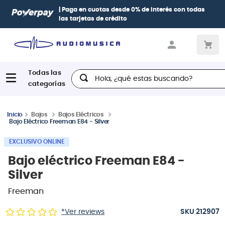
 0% de interés
con todas
Paga con
hasta 12 cuotas sin intere
Diners, BBVA e Interbank
Hola, ¿qué estas buscando?
Bajos
Bajos Eléctricos
Bajo Eléctrico Freeman E84 - Silver
EXCLUSIVO ONLINE
Bajo eléctrico Freeman E84 -
Silver
Freeman
:
*Ver reviews
212907