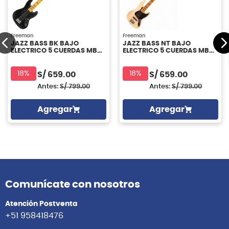
Freeman
Freeman
JAZZ BASS BK BAJO
JAZZ BASS NT BAJO
ELECTRICO 5 CUERDAS MBB
ELECTRICO 5 CUERDAS MBB
FREEMAN
FREEMAN
18%
18%
S/
659.00
S/
659.00
Antes:
S/
799.00
Antes:
S/
799.00
Agregar
Agregar
Comunícate con nosotros
Atención Postventa
+51 958418476