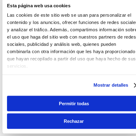
Esta página web usa cookies
bajista.
Las cookies de este sitio web se usan para personalizar el
contenido y los anuncios, ofrecer funciones de redes sociale
Ibanez Custom Electronics EQ
y analizar el tráfico. Además, compartimos información sobr
El ecualizador de 3 bandas funciona junto con un
el uso que haga del sitio web con nuestros partners de redes
interruptor de bobina para un control máximo
sociales, publicidad y análisis web, quienes pueden
sobre una amplia variedad de tonos de graves
combinarla con otra información que les haya proporcionado
profesionales. El modo Tap (bobina simple) crea un
que hayan recopilado a partir del uso que haya hecho de sus
sonido dinámico y contundente con una
servicios.
articulación superior. El modo Serie (humbucking)
ofrece un tono completo y cálido, y el modo Power
Tap ofrece lo mejor de ambos mundos: combina la
Mostrar detalles
claridad de la bobina simple con el extremo inferior
grueso del humbucker.
Permitir todas
Controles:
Rechazar