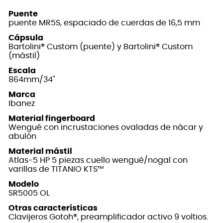
Puente
puente MR5S, espaciado de cuerdas de 16,5 mm
Cápsula
Bartolini® Custom (puente) y Bartolini® Custom
(mástil)
Escala
864mm/34"
Marca
Ibanez
Material fingerboard
Wengué con incrustaciones ovaladas de nácar y
abulón
Material mástil
Atlas-5 HP 5 piezas cuello wengué/nogal con
varillas de TITANIO KTS™
Modelo
SR5005 OL
Otras características
Clavijeros Gotoh®, preamplificador activo 9 voltios.