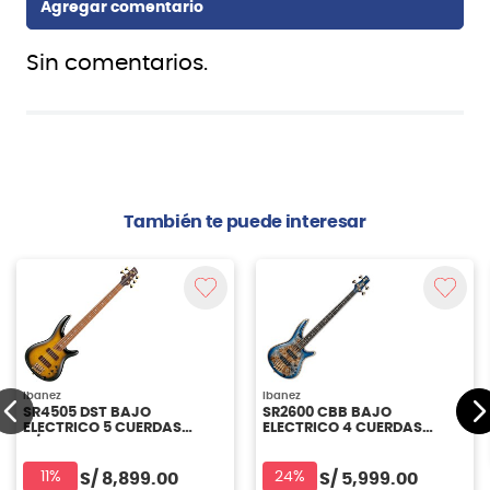
Sin comentarios.
También te puede interesar
Ibanez
Ibanez
SR4505 DST BAJO
SR2600 CBB BAJO
ELECTRICO 5 CUERDAS
ELECTRICO 4 CUERDAS
C/CASE IBANEZ
IBANEZ
11%
24%
S/
8,899.00
S/
5,999.00