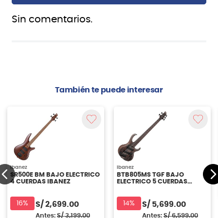
Sin comentarios.
También te puede interesar
Ibanez
Ibanez
SR500E BM BAJO ELECTRICO
BTB805MS TGF BAJO
4 CUERDAS IBANEZ
ELECTRICO 5 CUERDAS
IBANEZ
16%
14%
S/
2,699.00
S/
5,699.00
Antes:
S/
3,199.00
Antes:
S/
6,599.00