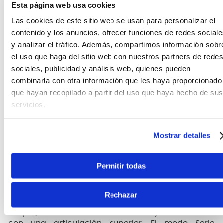
explorar nuevas perspectivas sonoras a través del
Esta página web usa cookies
bajo.
Las cookies de este sitio web se usan para personalizar el
contenido y los anuncios, ofrecer funciones de redes sociale
Cápsulas PowerSpan humbucker
y analizar el tráfico. Además, compartimos información sobr
el uso que haga del sitio web con nuestros partners de redes
Desarrolladas por Ibanez, las piezas polares
expuestas de las pastillas PowerSpan Dual Coil
sociales, publicidad y análisis web, quienes pueden
producen una señal más fuerte y aumentan la
combinarla con otra información que les haya proporcionado
respuesta de las frecuencias más altas sin
que hayan recopilado a partir del uso que haya hecho de sus
sacrificar los graves. El resultado es un tono rico en
servicios.
detalles armónicos y expresión dinámica.
Ibanez Custom Electronics EQ de 3 bandas con
Mostrar detalles
interruptor Power Tap de 3 vías
Permitir todas
El ecualizador de 3 bandas funciona en conjunto
con un interruptor de toque de bobina para un
control máximo sobre una amplia variedad de
Rechazar
tonos de bajos profesionales. El modo Tap (bobina
simple) crea un sonido dinámico y contundente