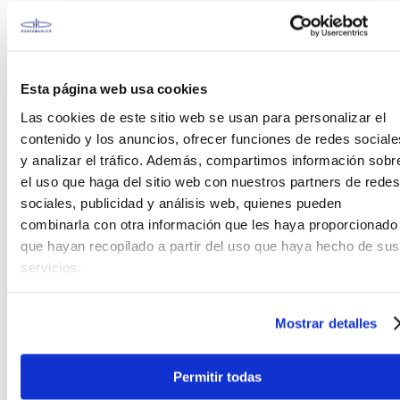
Explicación de funcionamiento:
Con el bajo en posición de tocar, hay tres
Esta página web usa cookies
pequeñas perillas ubicadas hacia el borde
Las cookies de este sitio web se usan para personalizar el
inferior del cuerpo. Direccionalmente, desde la
contenido y los anuncios, ofrecer funciones de redes sociale
parte inferior hacia el mástil, estos mandos
y analizar el tráfico. Además, compartimos información sobr
controlan el aumento/corte de agudos, el
el uso que haga del sitio web con nuestros partners de redes
aumento/corte de medios y el aumento/corte
sociales, publicidad y análisis web, quienes pueden
de graves. Encima de estos hay dos perillas
más grandes, más cerca del puente. De estas,
combinarla con otra información que les haya proporcionado
la más cercana al final del cuerpo el equilibrio
que hayan recopilado a partir del uso que haya hecho de sus
de la cápsula (balancer), y el situado hacia el
servicios.
mástil es el volumen.
Hay dos interruptores en este bajo. El
interruptor más cercano al final del cuerpo es
Mostrar detalles
un interruptor de frecuencia media de 3 vías.
Cuando el interruptor está en la posición del
Permitir todas
mástil, el pico de realce medio está a 250 Hz.
Cuando el interruptor está en la posición