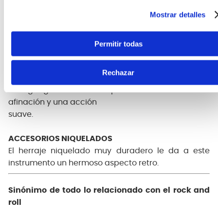
Este puente de bajos cuenta con selletas roscadas
Mostrar detalles
para un espaciado de cuerdas ajustable y un estilo
de período correcto.
Permitir todas
CLAVIJERO DE ESTILO VINTAGE
Rechazar
Con su aspecto clásico, estos clavijeros de estilo
vintage garantizan una perfecta estabilidad de
afinación y una acción
suave.
ACCESORIOS NIQUELADOS
El herraje niquelado muy duradero le da a este
instrumento un hermoso aspecto retro.
Sinónimo de todo lo relacionado con el rock and
roll