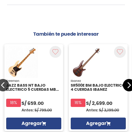
También te puede interesar
Freeman
Ibanez
JAZZ BASS NT BAJO
SR500E BM BAJO ELECTRICO
ELECTRICO 5 CUERDAS MBB
4 CUERDAS IBANEZ
FREEMAN
18%
16%
S/
659.00
S/
2,699.00
Antes:
S/
799.00
Antes:
S/
3,199.00
Agregar
Agregar