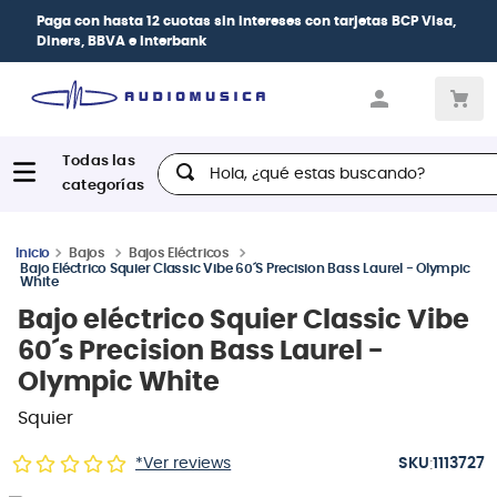
Paga con
hasta 12 cuotas sin intereses
con tarjetas
BCP Visa,
Diners, BBVA e Interbank
Hola, ¿qué estas buscando?
Bajos
Bajos Eléctricos
Bajo Eléctrico Squier Classic Vibe 60´s Precision Bass Laurel - Olympic
White
Bajo eléctrico Squier Classic Vibe
60´s Precision Bass Laurel -
Olympic White
Squier
:
*Ver reviews
1113727