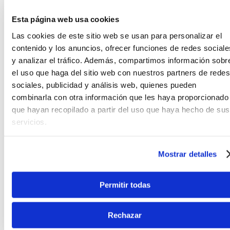
Teléfono
WhatsApp
+51 977 624 112
+51 977 624 112
Esta página web usa cookies
Las cookies de este sitio web se usan para personalizar el
contenido y los anuncios, ofrecer funciones de redes sociale
y analizar el tráfico. Además, compartimos información sobr
el uso que haga del sitio web con nuestros partners de redes
sociales, publicidad y análisis web, quienes pueden
combinarla con otra información que les haya proporcionado
CARACTERÍSTICAS DEL PRODUCTO
que hayan recopilado a partir del uso que haya hecho de sus
servicios.
Baqueta Vic Firth 5A - punta de madera
La baqueta
Vic Frth
5A trabajada en madera de
Mostrar detalles
hickory con punta de madera.
Es uno de los productos más usados por bateristas
Permitir todas
principiantes y avanzados, debido a su gran
calidad y resistencia.
Rechazar