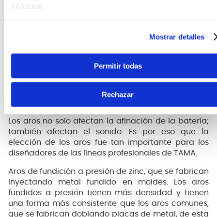
servicios.
Toms, Tom de piso y caja:
6 mm, 4 capas de abedul + 2 capas internas
de arce
Mostrar detalles
Bombo:
Permitir todas
7 mm, 5 capas de abedul + 2 capas internas
de arce
Rechazar
Aros fundidos a presión
Los aros no solo afectan la afinación de la batería;
también afectan el sonido. Es por eso que la
elección de los aros fue tan importante para los
diseñadores de las líneas profesionales de TAMA.
Aros de fundición a presión de zinc, que se fabrican
inyectando metal fundido en moldes. Los aros
fundidos a presión tienen más densidad y tienen
una forma más consistente que los aros comunes,
que se fabrican doblando placas de metal, de esta