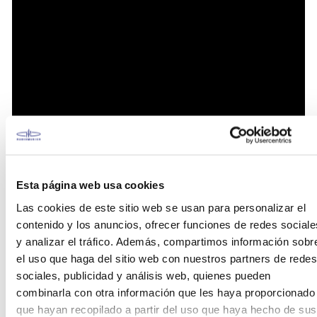
Esta página web usa cookies
Las cookies de este sitio web se usan para personalizar el
contenido y los anuncios, ofrecer funciones de redes sociale
y analizar el tráfico. Además, compartimos información sobr
el uso que haga del sitio web con nuestros partners de redes
sociales, publicidad y análisis web, quienes pueden
Características
combinarla con otra información que les haya proporcionado
que hayan recopilado a partir del uso que haya hecho de sus
Maderas de Arce/Abedul