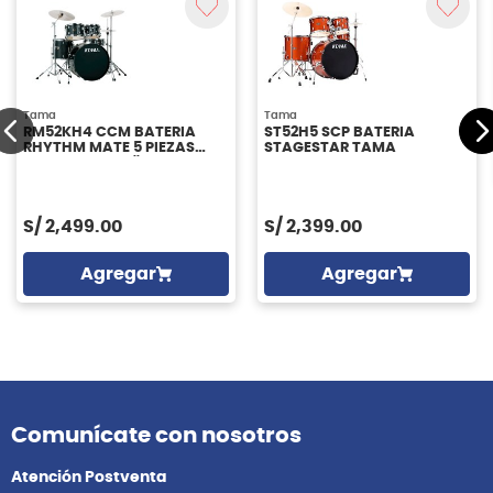
Tama
Tama
RM52KH4 CCM BATERIA
ST52H5 SCP BATERIA
RHYTHM MATE 5 PIEZAS
STAGESTAR TAMA
CON BOMBO 22'' TAMA
S/
2,499.00
S/
2,399.00
Agregar
Agregar
Comunícate con nosotros
Atención Postventa