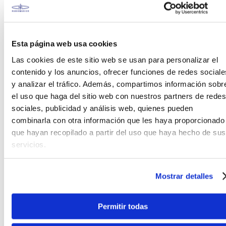
ofrece la madera de álamo la han convertido en un
pilar de la fabricación de las maderas de batería.
Soporte Omni Ball.
El soporte de doble tom del sistema Omni-ball de
Esta página web usa cookies
Stagestar le permite lograr casi cualquier ángulo
Las cookies de este sitio web se usan para personalizar el
simplemente aflojando un perno en T.
contenido y los anuncios, ofrecer funciones de redes sociale
y analizar el tráfico. Además, compartimos información sobr
Pedal de bombo
el uso que haga del sitio web con nuestros partners de redes
Incluido, pedal simple que presenta transmisión de
cadena doble y ajuste del ángulo para una mayor
sociales, publicidad y análisis web, quienes pueden
personalización.
combinarla con otra información que les haya proporcionado
que hayan recopilado a partir del uso que haya hecho de sus
Trono de Batería.
servicios.
El sillín de la batería Tama Stagestar tiene un ajuste
que te permite alcanzar cualquier altura con
simplemente girar el asiento.
Mostrar detalles
Video referencial, este producto no incluye
Permitir todas
platillos.