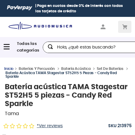
cuotas
desde 0% de interés
con todas
Paga con
hasta 12 cuota
s de crédito
Diners, BBVA e Interban
Hola, ¿qué estas buscando?
Baterías Y Percusión
Batería Acústica
Set De Baterías
Batería Acústica TAMA Stagestar ST52H5 5 Piezas - Candy Red
Sparkle
Batería acústica TAMA Stagestar
ST52H5 5 piezas - Candy Red
Sparkle
Tama
:
*Ver reviews
213975