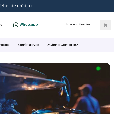
 BBVA e Interbank
Iniciar Sesión
as
Whatsapp
resos
Seminuevos
¿Cómo Comprar?