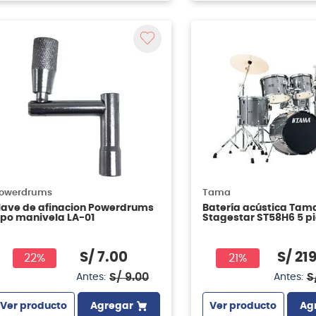
owerdrums
Tama
lave de afinacion Powerdrums
Batería acústica Tam
ipo manivela LA-01
Stagestar ST58H6 5 p
S/
7
.
00
S/
21
22%
21%
S/
9
.
00
S
Antes:
Antes:
Ver producto
Agregar
Ver producto
Ag