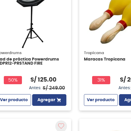
owerdrums
Tropicana
ad de práctica Powerdrums
Maracas Tropicana
DPR12-PRSTAND FIRE
S/
125
.
00
S/
2
50%
31%
S/
249
.
00
Antes:
Antes:
Ver producto
Agregar
Ver producto
Ag