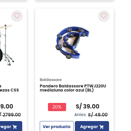
Baldassare
a
Pandero Baldassare PTWJ220U
iezas CSS
medialuna color azul (BL)
99
.
00
S/
39
.
00
20%
/
2799
.
00
S/
49
.
00
Antes:
regar
Ver producto
Agregar