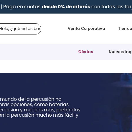
a 12 cuotas sin intereses
con tarjetas
BCP Visa, Diners,
 ¿qué estas buscando?
Venta Corporativa
Tiend
Ofertas
Nuevos Ing
l mundo de la percusión ha
oras opciones, como baterías
percusión y muchos más, preferidos
en la percusión mucho más fácil y