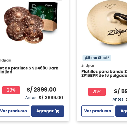
¡Último Stock!
ildjian
Zildjian
et de platillos S SD4680 Dark
Platillos para banda Z
ildjian
ZP16BPR de 16 pulgad
S/
2899
.
00
28%
S/
5
25%
S/
3999
.
00
Antes:
Antes:
Ver producto
Agregar
Ver producto
Ag