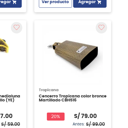
regar
Ver producto
Agregar
Tropicana
medialuna
Cencerro Tropicana color bronce
lo (YE)
Martillado CBH516
7
.
00
S/
79
.
00
20%
S/
59
.
00
S/
99
.
00
Antes: