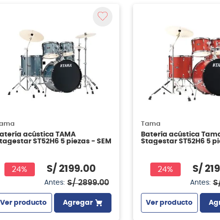
ama
Tama
atería acústica TAMA
Batería acústica Tam
tagestar ST52H6 5 piezas - SEM
Stagestar ST52H6 5 p
Candy Red Sparkle
S/
2199
.
00
S/
21
24%
24%
S/
2899
.
00
S
Antes:
Antes:
Ver producto
Agregar
Ver producto
Ag