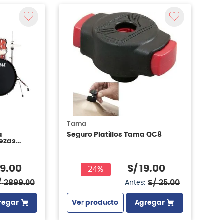
Tama
a
Seguro Platillos Tama QC8
iezas
99
.
00
S/
19
.
00
24%
/
2899
.
00
S/
25
.
00
Antes:
regar
Ver producto
Agregar