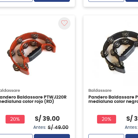
aldassare
Baldassare
andero Baldassare PTWJ220R
Pandero Baldassare 
edialuna color rojo (RD)
medialuna color negr
S/
39
.
00
S/
3
20%
20%
S/
49
.
00
Antes:
Antes: