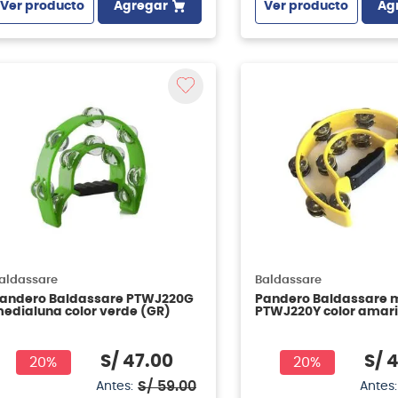
Ver producto
Agregar
Ver producto
Ag
aldassare
Baldassare
andero Baldassare PTWJ220G
Pandero Baldassare 
edialuna color verde (GR)
PTWJ220Y color amaril
S/
47
.
00
S/
4
20%
20%
S/
59
.
00
Antes:
Antes: