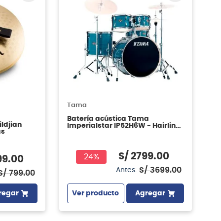
Tama
Batería acústica Tama
ildjian
Imperialstar IP52H6W - Hairline
as
Blue
S/
2799
.
00
24%
99
.
00
S/
3699
.
00
Antes:
S/
799
.
00
Ver producto
Agregar
regar