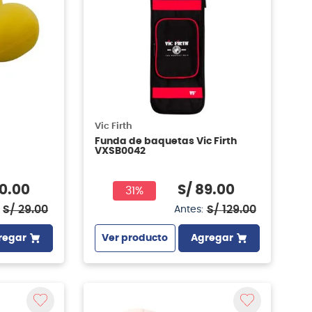
Vic Firth
Funda de baquetas Vic Firth
VXSB0042
0
.
00
S/
89
.
00
31%
S/
29
.
00
S/
129
.
00
Antes:
regar
Ver producto
Agregar