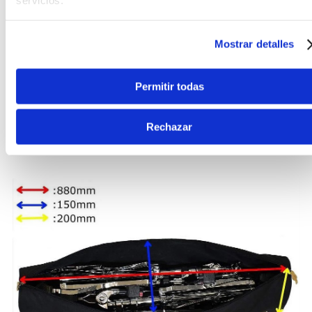
servicios.
Capacidad: Adecuado para almacenar
aproximadamente cuatro soportes de batería.
Mostrar detalles
Dimensiones: 880 mm (Largo) x 150 mm
(Ancho) x 200 mm (Alto).
Permitir todas
Comodidad: Incluye una correa de hombro
Rechazar
acolchada y un asa para facilitar su
transporte.