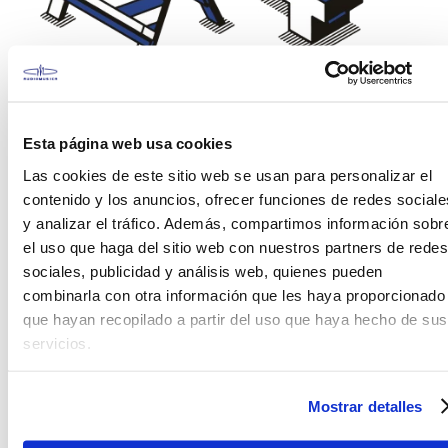
¡Vaya! Esto es incómodo
Esta página web usa cookies
No encontramos la página que estas
buscando. Porfavor verifica los carácteres en el
Las cookies de este sitio web se usan para personalizar el
buscador o visita alguna de nuestras
contenido y los anuncios, ofrecer funciones de redes sociale
secciones.
y analizar el tráfico. Además, compartimos información sobr
el uso que haga del sitio web con nuestros partners de redes
sociales, publicidad y análisis web, quienes pueden
combinarla con otra información que les haya proporcionado
que hayan recopilado a partir del uso que haya hecho de sus
servicios.
Mostrar detalles