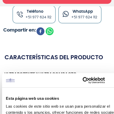
Teléfono
WhatsApp
+51 977 624 112
+51 977 624 112
CARACTERÍSTICAS DEL PRODUCTO
ULTRAPOTENTE Y ULTRACOMPACTO
¡Los equipos más compactos y potentes que
existen! ¡Tono MASIVO de
Ironheart
en una
pequeña caja! El
IRT-SLS
ofrece 3 canales
Esta página web usa cookies
Ironheart
completos:
Clean, Rythm
y
Lead,
Las cookies de este sitio web se usan para personalizar el
ecualizadores separados, impulso conmutable por
contenido y los anuncios, ofrecer funciones de redes sociale
pedal y dos modos de potencia según sus