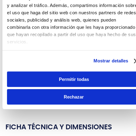
y analizar el tráfico. Además, compartimos información sobr
requisitos.
el uso que haga del sitio web con nuestros partners de redes
Modo de alta potencia que ofrece de 3 a 300 vatios
sociales, publicidad y análisis web, quienes pueden
RMS y modo de potencia estándar que ofrece de 1 a
combinarla con otra información que les haya proporcionado
60 vatios RMS. El
IRT-SLS
cuenta con una E/S de
que hayan recopilado a partir del uso que haya hecho de sus
audio USB y un conector de envío RE-AMP, lo que
servicios.
significa que puede alterar el tono de guitarra de
su grabación original, ¡sin tener que volver a
rastrear nada! Y hazlo en silencio.
Mostrar detalles
Todo el tono del tubo y más potencia en un
paquete pequeño, compacto y portátil: el
IRT-SLS
Permitir todas
es el FLY-RIG definitivo. Cargado con excelentes
emulaciones de gabinete de sonido y un logotipo
iluminado, el
IRT-SLS
es el amplificador para ser
Rechazar
visto y escuchado.
FICHA TÉCNICA Y DIMENSIONES