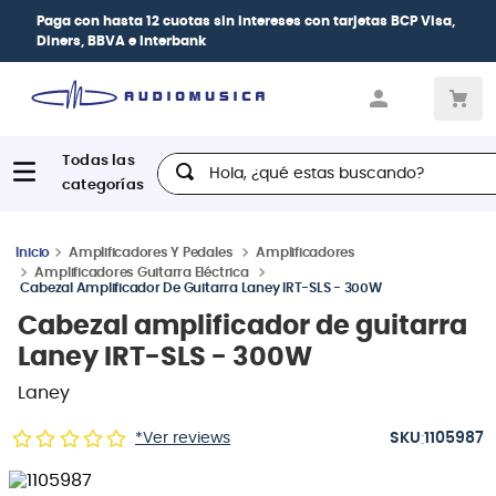
Paga con
hasta 12 cuotas sin intereses
con tarjetas
BCP Visa,
Diners, BBVA e Interbank
Hola, ¿qué estas buscando?
Amplificadores Y Pedales
Amplificadores
Amplificadores Guitarra Eléctrica
Cabezal Amplificador De Guitarra Laney IRT-SLS - 300W
Cabezal amplificador de guitarra
Laney IRT-SLS - 300W
Laney
:
*Ver reviews
1105987