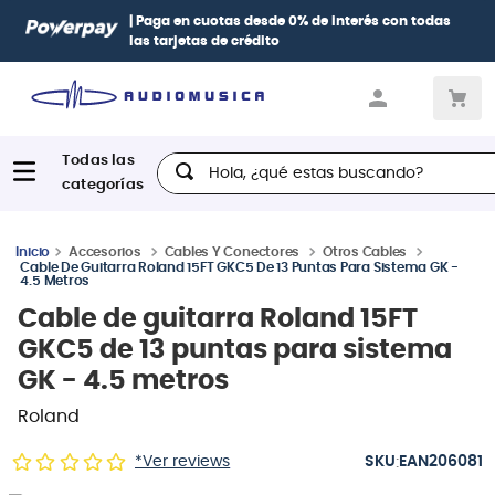
| Paga en cuotas
desde 0% de interés
con todas
las tarjetas de crédito
Hola, ¿qué estas buscando?
Accesorios
Cables Y Conectores
Otros Cables
Cable De Guitarra Roland 15FT GKC5 De 13 Puntas Para Sistema GK -
4.5 Metros
Cable de guitarra Roland 15FT
GKC5 de 13 puntas para sistema
GK - 4.5 metros
Roland
:
*Ver reviews
EAN206081