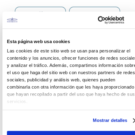
Teléfono
WhatsApp
+51 977 624 112
+51 977 624 112
Esta página web usa cookies
Las cookies de este sitio web se usan para personalizar el
contenido y los anuncios, ofrecer funciones de redes sociale
y analizar el tráfico. Además, compartimos información sobr
CARACTERÍSTICAS DEL PRODUCTO
el uso que haga del sitio web con nuestros partners de redes
sociales, publicidad y análisis web, quienes pueden
Los Cables GKC de Roland, son cables de 13 puntas
combinarla con otra información que les haya proporcionado
para conexión de guitarras eléctricas equipadas
que hayan recopilado a partir del uso que haya hecho de sus
con cápsulas divididas a equipamientos para
servicios.
guitarra eléctrica compatibles con el sistema GK,
incluyendo el VG-88 V-Guitar System, el V-Bass, y el
GR-20GK Guitar Synthesizer, entre otros.
Mostrar detalles