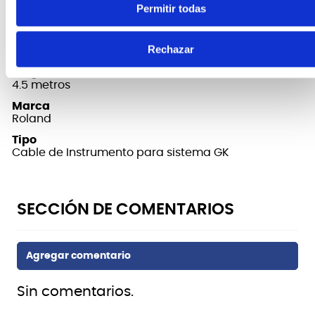
FICHA TÉCNICA Y DIMENSIONES
Permitir todas
Conector
Rechazar
Conector de sistema GK de 13 pins
Largo
4.5 metros
Marca
Roland
Tipo
Cable de Instrumento para sistema GK
Sin comentarios.