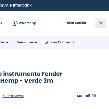
 BBVA e Interbank
Iniciar Sesión
as
Whatsapp
resos
Seminuevos
¿Cómo Comprar?
e instrumento Fender
l Hemp - Verde 3m
:
*Ver reviews
1115199