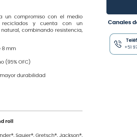
nta un compromiso con el medio
Canales d
s reciclados y cuenta con un
atural, combinando resistencia,
Telé
+51 97
e 8 mm
eno (95% OFC)
 mayor durabilidad
d roll
der®, Squier®, Gretsch®, Jackson®,