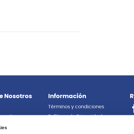
e Nosotros
Información
R
Términos y condiciones
porativas
Políticas de Privacidad
es
Certificado de Garantía
ies