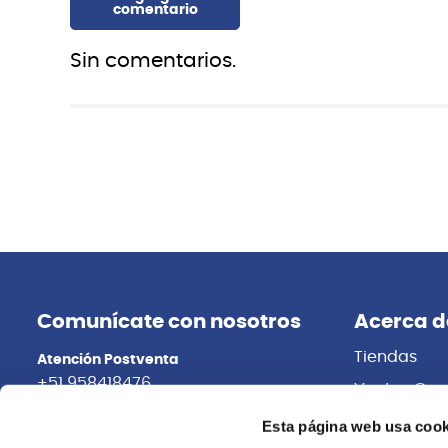
Sin comentarios.
Comunícate con nosotros
Acerca d
Tiendas
Atención Postventa
+51 958418476
Ventas Cor
Distribuidor
Asesoría Online
Esta página web usa cook
+51 977624112