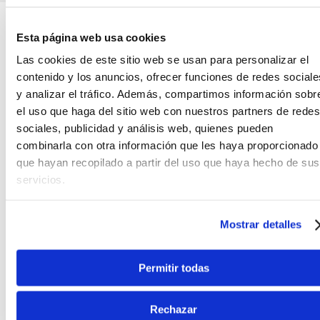
Teléfono
WhatsApp
+51 977 624 112
+51 977 624 112
Esta página web usa cookies
Las cookies de este sitio web se usan para personalizar el
contenido y los anuncios, ofrecer funciones de redes sociale
y analizar el tráfico. Además, compartimos información sobr
el uso que haga del sitio web con nuestros partners de redes
sociales, publicidad y análisis web, quienes pueden
CARACTERÍSTICAS DEL PRODUCTO
combinarla con otra información que les haya proporcionado
que hayan recopilado a partir del uso que haya hecho de sus
servicios.
Cable stereo RCA a RCA Klotz KT-CC090 90cm
Mostrar detalles
Diseño RCA: 2x enchufe 2p - 2x enchufe 2p
carcasa/manga: metal, codificado por color
color del cable: negro
Permitir todas
longitud: 0,9 m
Rechazar