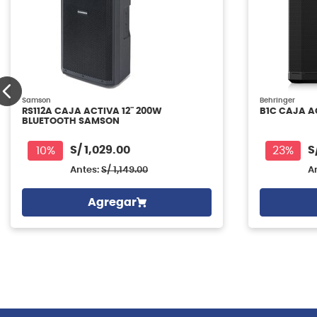
Samson
Behringer
RS112A CAJA ACTIVA 12" 200W
B1C CAJA A
BLUETOOTH SAMSON
S/
1,029.00
S
10%
23%
Antes:
S/
1,149.00
A
Agregar