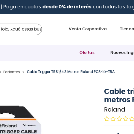
a 12 cuotas sin intereses
con tarjetas
BCP Visa, Diners,
 ¿qué estas buscando?
Venta Corporativa
Tiend
Ofertas
Nuevos Ing
Cable Trigger TRS 1/4 3 Metros Roland PCS-10-TRA
Parlantes
Cable tr
metros 
Roland