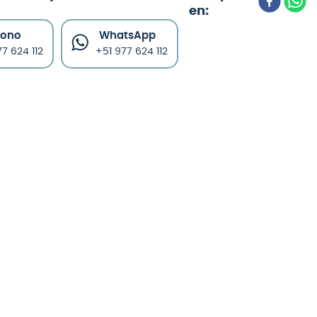
fono
WhatsApp
7 624 112
+51 977 624 112