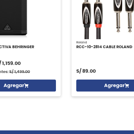
Roland
CTIVA BEHRINGER
RCC-10-2814 CABLE ROLAND
/
1,159.00
S/
89.00
ntes:
S/
1,499.00
Agregar
Agregar