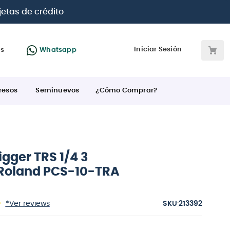
 BBVA e Interbank
Iniciar Sesión
as
Whatsapp
resos
Seminuevos
¿Cómo Comprar?
igger TRS 1/4 3
Roland PCS-10-TRA
:
*Ver reviews
213392