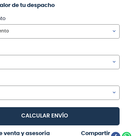
valor de tu despacho
to
ento
CALCULAR ENVÍO
e venta y asesoría