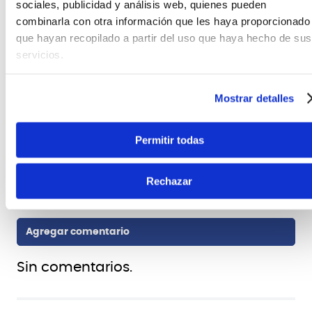
sociales, publicidad y análisis web, quienes pueden
FICHA TÉCNICA Y DIMENSIONES
combinarla con otra información que les haya proporcionado
que hayan recopilado a partir del uso que haya hecho de sus
Largo
servicios.
3 m
Marca
RockBoard
Mostrar detalles
Modelo
RCL 30293
Permitir todas
Rechazar
Sin comentarios.