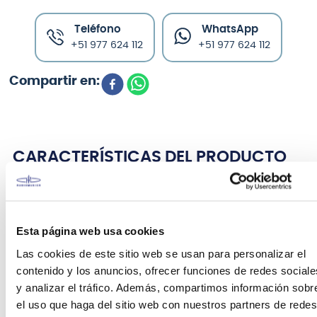
Teléfono
WhatsApp
+51 977 624 112
+51 977 624 112
CARACTERÍSTICAS DEL PRODUCTO
Cable TRS 6.3 mm Rockcable RCL 30293 D6 3 m
Esta página web usa cookies
- Conectores RockCable TRS de 6,3 mm, rectos
- punta chapada en oro
Las cookies de este sitio web se usan para personalizar el
- diámetro exterior 6 mm / 0,24“
contenido y los anuncios, ofrecer funciones de redes sociale
- longitud 3 m / 10 pies
y analizar el tráfico. Además, compartimos información sobr
el uso que haga del sitio web con nuestros partners de redes