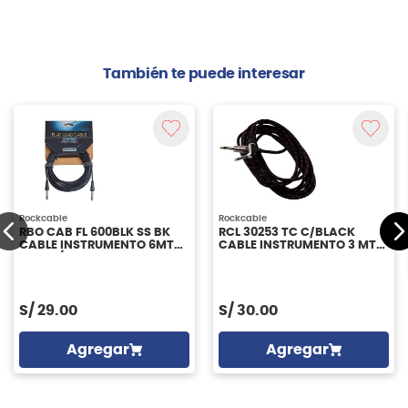
También te puede interesar
Rockcable
Rockcable
RBO CAB FL 600BLK SS BK
RCL 30253 TC C/BLACK
CABLE INSTRUMENTO 6MT
CABLE INSTRUMENTO 3 MT
RECTO/RECTO ROCKBOARD
ROCKCABLE
S/
29.00
S/
30.00
Agregar
Agregar