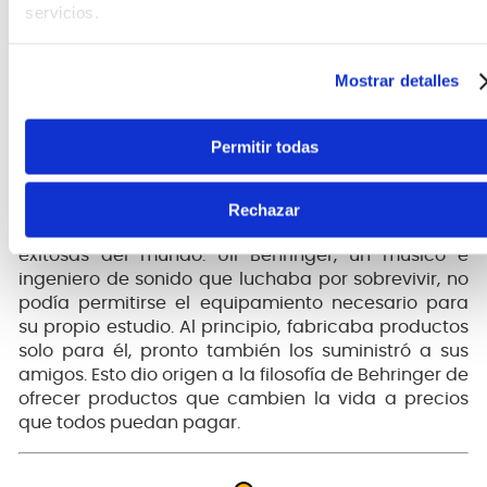
servicios.
Mostrar detalles
Permitir todas
Fundada en 1989
Behringer paso de ser una “startup” a una de las
Rechazar
compañías de audio profesional más grandes y
exitosas del mundo. Uli Behringer, un músico e
ingeniero de sonido que luchaba por sobrevivir, no
podía permitirse el equipamiento necesario para
su propio estudio. Al principio, fabricaba productos
solo para él, pronto también los suministró a sus
amigos. Esto dio origen a la filosofía de Behringer de
ofrecer productos que cambien la vida a precios
que todos puedan pagar.