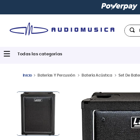
| Paga en cuotas
desde 0% de interés
con todas las 
Hola,
Baterías Y Percusión
Batería Acústica
Set De Bate