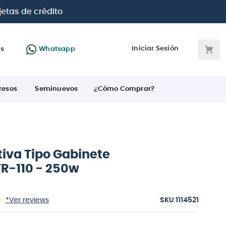
Paga con
h
Iniciar Sesión
as
Whatsapp
resos
Seminuevos
¿Cómo Comprar?
tiva Tipo Gabinete
FR-110 - 250w
:
*Ver reviews
1114521