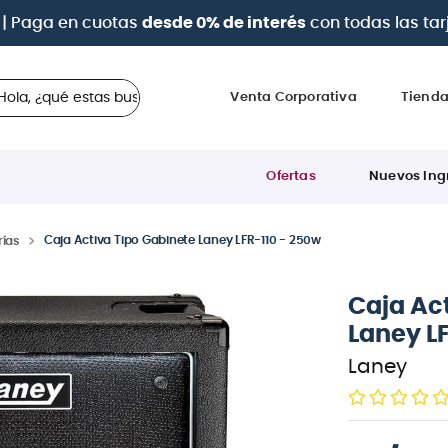
tarjetas de crédito
 ¿qué estas buscando?
Venta Corporativa
Tiend
Ofertas
Nuevos Ing
Caja Activa Tipo Gabinete Laney LFR-110 - 250w
rías
Caja Ac
Laney L
Laney