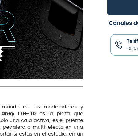
Canales d
Telé
+51 97
el mundo de los modeladores y
aney LFR-110
es la pieza que
olo una caja activa; es el puente
u pedalera o multi-efecto en una
rtar si estás en el estudio, en un