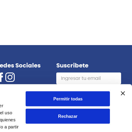
edes Sociales
Suscribete
Suscribirme
Permitir todas
er
el uso
Rechazar
 quienes
 a partir