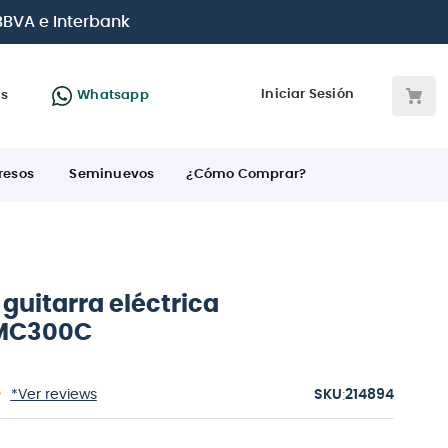
 BBVA e Interbank
Iniciar Sesión
as
Whatsapp
resos
Seminuevos
¿Cómo Comprar?
guitarra eléctrica
 MC300C
:
*Ver reviews
214894