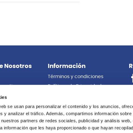
e Nosotros
Información
R
Términos y condiciones
porativas
Políticas de Privacidad
es
Certificado de Garantía
ies
 Nosotros
Cambios y Devoluciones
web se usan para personalizar el contenido y los anuncios, ofrec
s y analizar el tráfico. Además, compartimos información sobre 
Centro de información
 nuestros partners de redes sociales, publicidad y análisis web,
Libro de
a información que les haya proporcionado o que hayan recopilado
Reclamaciones