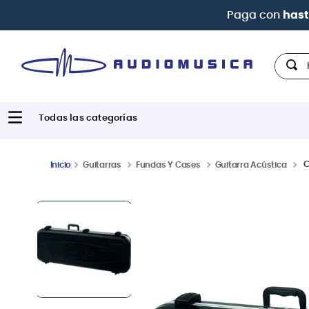
Paga con
hast
Hola,
C
Guitarras
Fundas Y Cases
Guitarra Acústica