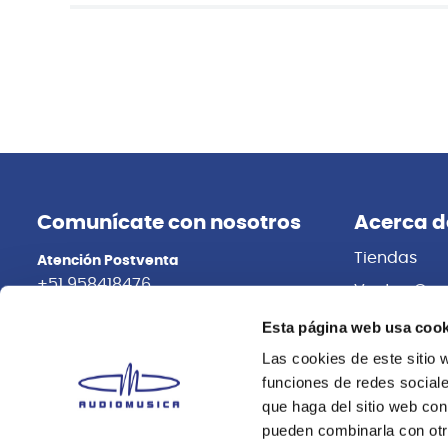
Comunícate con nosotros
Acerca d
Tiendas
Atención Postventa
+51 958418476
Ventas Cor
Distribuidor
Asesoría Online
Esta página web usa cook
+51 977624112
Trabaja con
Las cookies de este sitio 
funciones de redes sociale
que haga del sitio web con
pueden combinarla con otr