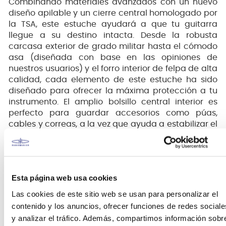
Combinando materiales avanzados con un nuevo
diseño apilable y un cierre central homologado por
la TSA, este estuche ayudará a que tu guitarra
llegue a su destino intacta. Desde la robusta
carcasa exterior de grado militar hasta el cómodo
asa (diseñada con base en las opiniones de
nuestros usuarios) y el forro interior de felpa de alta
calidad, cada elemento de este estuche ha sido
diseñado para ofrecer la máxima protección a tu
instrumento. El amplio bolsillo central interior es
perfecto para guardar accesorios como púas,
cables y correas, a la vez que ayuda a estabilizar el
mástil durante el transporte. Gracias a las patas de
goma en el borde con bisagra, disfrutarás de una
mayor estabilidad: ya no tendrás que preocuparte
de que el estuche se vuelque al apoyarlo.
Esta página web usa cookies
Características:
Las cookies de este sitio web se usan para personalizar el
contenido y los anuncios, ofrecer funciones de redes sociale
Carcasa exterior moldeada de ABS de grado
y analizar el tráfico. Además, compartimos información sobr
militar ATA