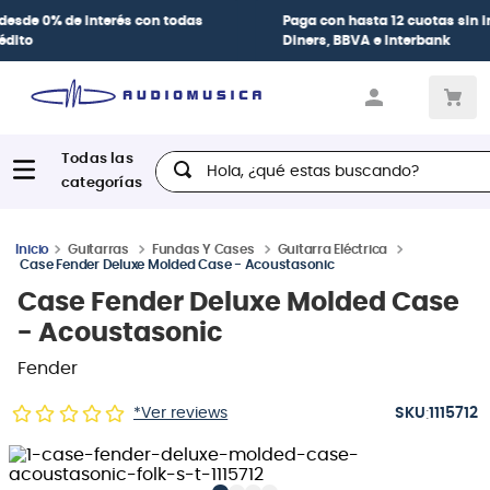
Paga con
hasta 12 cuotas sin intereses
con tarjetas
BCP Visa,
Diners, BBVA e Interbank
Hola, ¿qué estas buscando?
Guitarras
Fundas Y Cases
Guitarra Eléctrica
Case Fender Deluxe Molded Case - Acoustasonic
Case Fender Deluxe Molded Case
- Acoustasonic
Fender
:
*Ver reviews
1115712