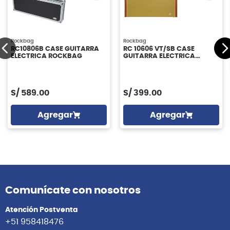
Rockbag
Rockbag
RC10806B CASE GUITARRA
RC 10606 VT/SB CASE
ELECTRICA ROCKBAG
GUITARRA ELECTRICA
STANDARD LINE VINTAGE
TWEED ROCKCASE
S/
589.00
S/
399.00
Agregar
Agregar
Comunícate con nosotros
Atención Postventa
+51 958418476