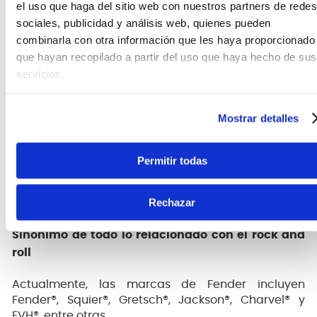
Cierre central homologado por la TSA
el uso que haga del sitio web con nuestros partners de redes
Interior de espuma protectora EPS a medida;
sociales, publicidad y análisis web, quienes pueden
interior de felpa de poliéster gris de alta
combinarla con otra información que les haya proporcionado
calidad; Soporte protector para el cuello de
que hayan recopilado a partir del uso que haya hecho de sus
alcance extendido
servicios.
Mango ergonómico moldeado por inyección
Cierre de seguridad antichoque de montaje
superficial y gatillo de liberación rojo
Mostrar detalles
Patas robustas de polietileno moldeado por
inyección; herrajes con recubrimiento de polvo
negro y borde continuo
Permitir todas
Compatible con guitarras Acoustasonic
Stratocaster y Telecaster para diestros
Rechazar
Sinónimo de todo lo relacionado con el rock and
roll
Actualmente, las marcas de Fender incluyen
Fender®, Squier®, Gretsch®, Jackson®, Charvel® y
EVH®, entre otras.