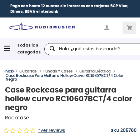
Paga con
hasta 12 cuotas sin intereses
con tarjetas
BCP Visa,
Diners, BBVA e Interbank
Hola, ¿qué estas buscando?
Guitarras
Fundas Y Cases
Guitarra Eléctrica
Case Rockcase Para Guitarra Hollow Curvo RC10607BCT/4 Color
Negro
Case Rockcase para guitarra
hollow curvo RC10607BCT/4 color
negro
Rockcase
:
*Ver reviews
205780