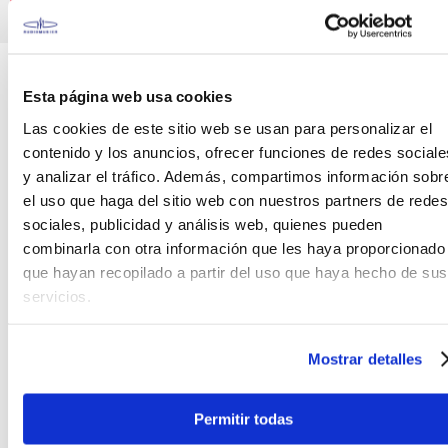
Canales de venta y asesoría
Teléfono
WhatsApp
+51 977 624 112
+51 977 624 112
Esta página web usa cookies
Las cookies de este sitio web se usan para personalizar el
contenido y los anuncios, ofrecer funciones de redes sociale
y analizar el tráfico. Además, compartimos información sobr
el uso que haga del sitio web con nuestros partners de redes
sociales, publicidad y análisis web, quienes pueden
CARACTERÍSTICAS DEL PRODUCTO
combinarla con otra información que les haya proporcionado
que hayan recopilado a partir del uso que haya hecho de sus
El RC10607BCT/4 CASE P/GUITARRA HOLLOW CURVO
servicios.
COLOR BK ROCKCASE es un estuche robusto de
madera con tapa curvada y fantástico tapizado
Mostrar detalles
para todos los tipos de guitarras eléctricas
Hollowbody. Compatible para las guitarras serie
ARTCORE de Ibanez. (FOTOGRAFíA REFERENCIAL, EL
Permitir todas
PRODUCTO NO INCLUYE GUITARRA, SOLO CASE).