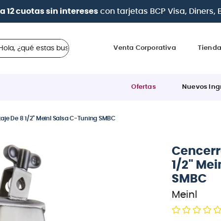
a 12 cuotas sin intereses
con tarjetas
BCP Visa, Diners,
 ¿qué estas buscando?
Venta Corporativa
Tiend
Ofertas
Nuevos Ing
je De 8 1/2" Meinl Salsa C-Tuning SMBC
Cencerr
1/2" Mei
SMBC
Meinl