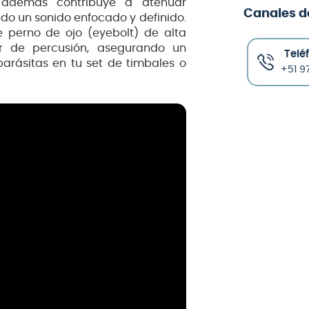
e además contribuye a atenuar
Canales d
do un sonido enfocado y definido.
 perno de ojo (eyebolt) de alta
ar de percusión, asegurando un
Telé
parásitas en tu set de timbales o
+51 97