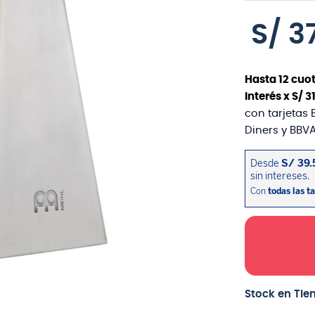
S/
3
Hasta
12
cuot
interés x
S/
3
con tarjetas 
Diners y BBVA
Stock en Tie