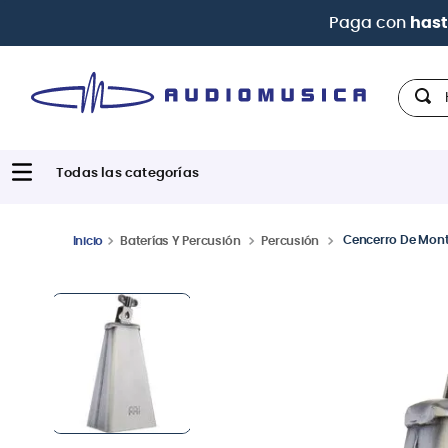
Paga con
hast
Hola,
Cencerro De Monta
Baterías Y Percusión
Percusión