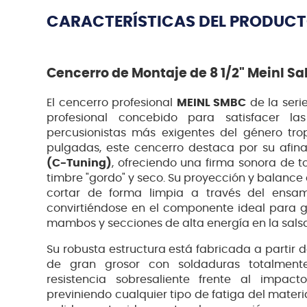
CARACTERÍSTICAS DEL PRODUC
Cencerro de Montaje de 8 1/2" Meinl S
El cencerro profesional
MEINL SMBC
de la seri
profesional concebido para satisfacer l
percusionistas más exigentes del género tro
pulgadas, este cencerro destaca por su afi
(C-Tuning)
, ofreciendo una firma sonora de t
timbre "gordo" y seco. Su proyección y balanc
cortar de forma limpia a través del ensamb
convirtiéndose en el componente ideal para gui
mambos y secciones de alta energía en la salsa y
Su robusta estructura está fabricada a partir 
de gran grosor con soldaduras totalmente
resistencia sobresaliente frente al impa
previniendo cualquier tipo de fatiga del mater