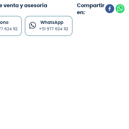
e venta y asesoría
fono
WhatsApp
7 624 112
+51 977 624 112