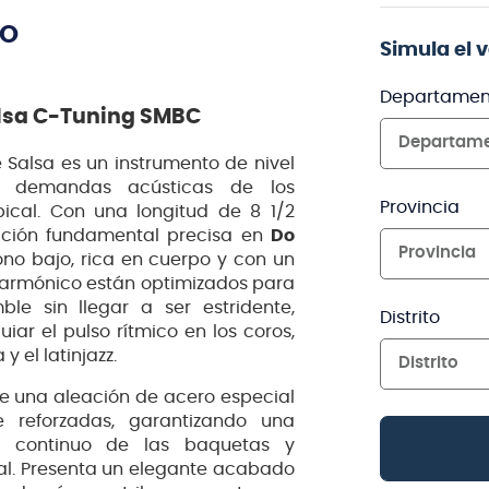
TO
Simula el 
Departamen
alsa C-Tuning SMBC
Departam
e Salsa es un instrumento de nivel
as demandas acústicas de los
Provincia
pical. Con una longitud de 8 1/2
nación fundamental precisa en
Do
Provincia
ono bajo, rica en cuerpo y con un
e armónico están optimizados para
le sin llegar a ser estridente,
Distrito
ar el pulso rítmico en los coros,
 el latinjazz.
Distrito
de una aleación de acero especial
 reforzadas, garantizando una
cto continuo de las baquetas y
ial. Presenta un elegante acabado