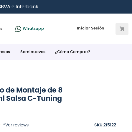
 BBVA e Interbank
Iniciar Sesión
as
Whatsapp
resos
Seminuevos
¿Cómo Comprar?
o de Montaje de 8
nl Salsa C-Tuning
:
*Ver reviews
215122