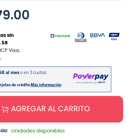
79
.
00
as sin
1
.
58
BCP Visa,
.
AGREGAR AL CARRITO
nda:
Unidades disponibles