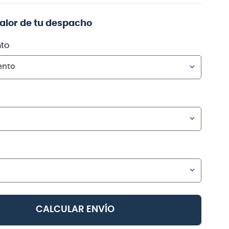
valor de tu despacho
to
ento
CALCULAR ENVÍO