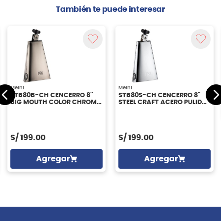
También te puede interesar
Meinl
Meinl
STB80B-CH CENCERRO 8''
STB80S-CH CENCERRO 8"
BIG MOUTH COLOR CHROME
STEEL CRAFT ACERO PULIDO
FINISH MEINL
MEINL
S/
199.00
S/
199.00
Agregar
Agregar