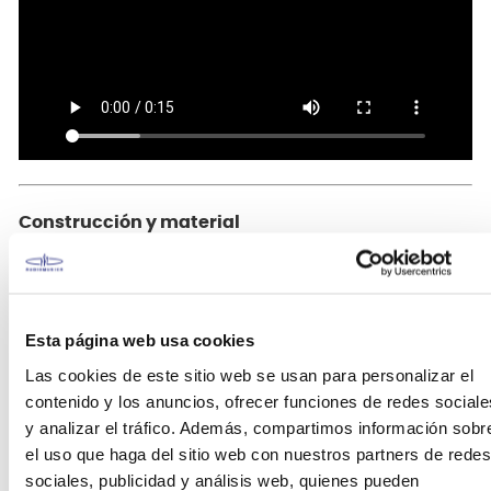
Construcción y material
Este cencerro está construido en acero
conformado, lo que le otorga rigidez estructural y
una respuesta consistente al golpe. El acabado
Esta página web usa cookies
negro (Black Finish) contribuye a un sonido
ligeramente más seco en comparación con
Las cookies de este sitio web se usan para personalizar el
cencerros sin recubrimiento, ayudando a controlar
contenido y los anuncios, ofrecer funciones de redes sociale
armónicos excesivos.
y analizar el tráfico. Además, compartimos información sobr
el uso que haga del sitio web con nuestros partners de redes
Fabricado en acero.
sociales, publicidad y análisis web, quienes pueden
Longitud de 8 pulgadas.