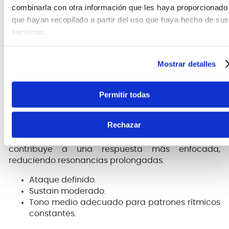
combinarla con otra información que les haya proporcionado
Acabado Black Finish.
que hayan recopilado a partir del uso que haya hecho de sus
La estructura está diseñada para soportar golpes
servicios.
repetidos sin deformación, manteniendo afinación
y carácter sonoro estables.
Mostrar detalles
Respuesta sonora
Permitir todas
El BCOB ofrece un sonido definido con ataque claro
y sustain controlado. Su tamaño genera un tono
Rechazar
medio que se integra fácilmente en secciones
rítmicas sin dominar la mezcla. El acabado negro
contribuye a una respuesta más enfocada,
reduciendo resonancias prolongadas.
Ataque definido.
Sustain moderado.
Tono medio adecuado para patrones rítmicos
constantes.