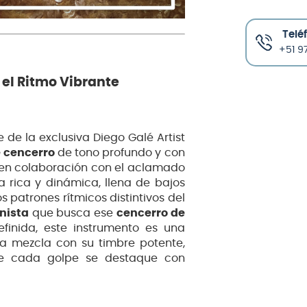
Telé
+51 97
el Ritmo Vibrante
 de la exclusiva Diego Galé Artist
e cencerro
de tono profundo y con
 en colaboración con el aclamado
a rica y dinámica, llena de bajos
s patrones rítmicos distintivos del
nista
que busca ese
cencerro de
finida, este instrumento es una
la mezcla con su timbre potente,
ue cada golpe se destaque con