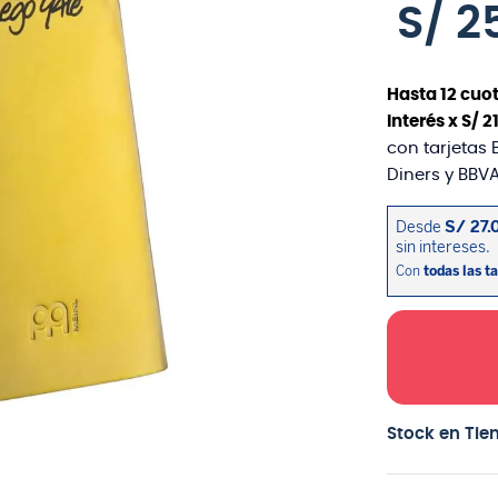
S/
2
Hasta
12
cuot
interés x
S/
2
con tarjetas 
Diners y BBVA
Stock en Tie