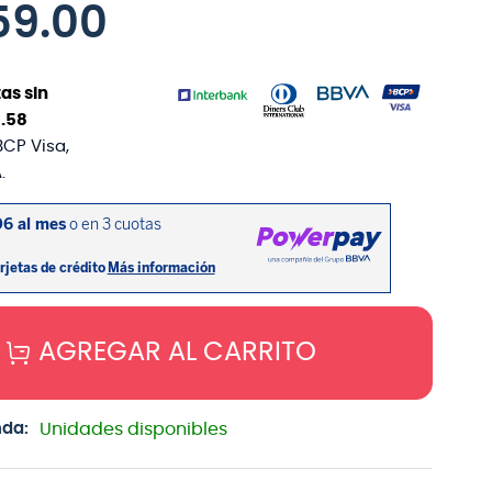
59
.
00
as sin
1
.
58
BCP Visa,
.
AGREGAR AL CARRITO
nda:
Unidades disponibles