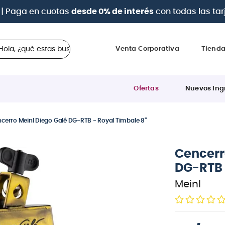
Paga con
hasta 12 cuotas sin intereses
con tarjetas
B
 ¿qué estas buscando?
Venta Corporativa
Tiend
Ofertas
Nuevos Ing
cerro Meinl Diego Galé DG-RTB - Royal Timbale 8"
Cencerr
DG-RTB 
Meinl