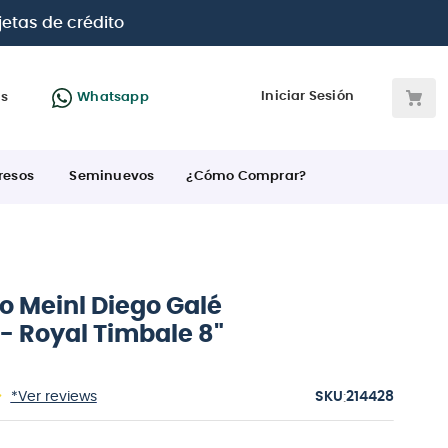
CP Visa, Diners, BBVA e Interbank
Iniciar Sesión
as
Whatsapp
resos
Seminuevos
¿Cómo Comprar?
o Meinl Diego Galé
- Royal Timbale 8"
:
*Ver reviews
214428