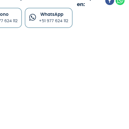
fono
WhatsApp
7 624 112
+51 977 624 112