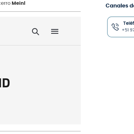
cerro
Meinl
Canales d
Telé
+51 97