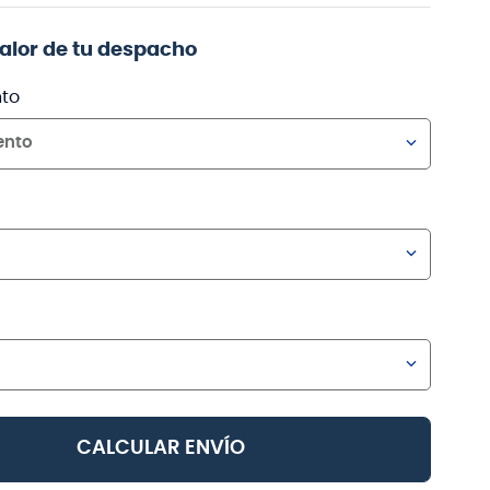
valor de tu despacho
to
ento
CALCULAR ENVÍO