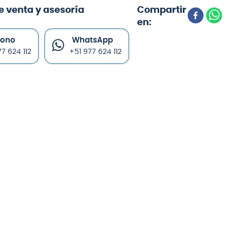
e venta y asesoría
fono
WhatsApp
7 624 112
+51 977 624 112