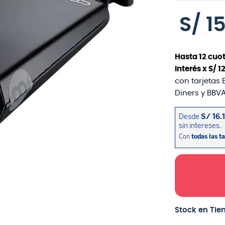
S/
1
Hasta
12
cuot
interés x
S/
1
con tarjetas 
Diners y BBVA
Stock en Tie