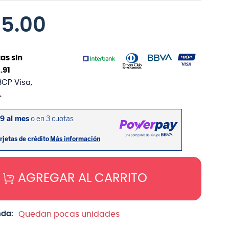
55
.
00
as sin
2
.
91
BCP Visa,
.
AGREGAR AL CARRITO
nda:
Quedan pocas unidades