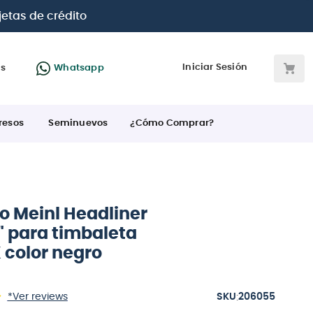
Paga con
hasta 12 cuotas sin intereses
con tarjetas
BC
Iniciar Sesión
as
Whatsapp
resos
Seminuevos
¿Cómo Comprar?
o Meinl Headliner
" para timbaleta
color negro
:
*Ver reviews
206055