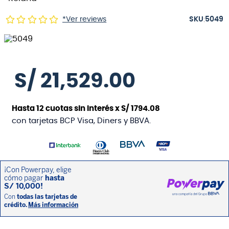
:
*Ver reviews
5049
S/
21
,
529
.
00
Hasta
12
cuotas sin interés x
S/
1794
.
08
con tarjetas BCP Visa, Diners y BBVA.