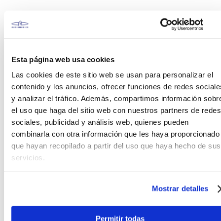
Roland
·
FANTOM EX Series Synthesizer Keyboard - Sound Demos
El NKS-K139 posee un accionamiento patentado vía
Esta página web usa cookies
palanca para proporcionar un fácil armado y
Las cookies de este sitio web se usan para personalizar el
desarmado del atril. Sus almohadillas de goma
contenido y los anuncios, ofrecer funciones de redes sociale
antideslizantes en todos loa puntos de contacto
y analizar el tráfico. Además, compartimos información sobr
evitan que el teclado y el soporte se deslicen.
el uso que haga del sitio web con nuestros partners de redes
sociales, publicidad y análisis web, quienes pueden
Pedal switch Roland DP2
combinarla con otra información que les haya proporcionado
Pedal Switch
DP2
de
Roland
de tipo Momentary
que hayan recopilado a partir del uso que haya hecho de sus
ideal para su uso como tap para efectos como
servicios.
delay.
Así mismo puede utilizarse como control externo en
Mostrar detalles
cualquier tipo de pedalera de guitarra que cuente
con esta función, además, es ideal para ser usado
Permitir todas
como sustain en un teclado Roland.