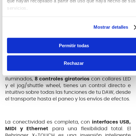
que hayan recopilado a partir del uso que haya hecho de sus
servicios.
Mostrar detalles
La funcionalidad es la gran fortaleza de este
Permitir todas
equipo. Con
soporte para los protocolos
HUI y
Mackie Control, el X-TOUCH se integra a la
perfección con la mayoría de los programas de
Rechazar
producción musical, desde los más conocidos
hasta los más especializados. Con sus
92 botones
iluminados,
8 controles giratorios
con collares LED
y el jog/shuttle wheel, tienes un control directo e
intuitivo sobre todas las funciones de tu DAW, desde
el transporte hasta el paneo y los envíos de efectos.
La conectividad es completa, con
interfaces USB,
MIDI y Ethernet
para una flexibilidad total. El
Behringer X-TOUCH es una inversión inteligente