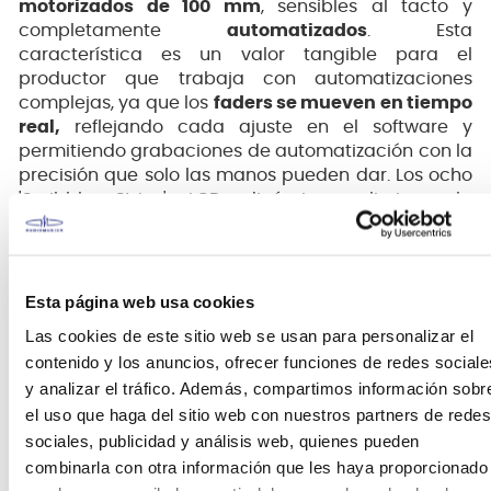
motorizados de 100 mm
, sensibles al tacto y
completamente
automatizados
. Esta
característica es un valor tangible para el
productor que trabaja con automatizaciones
complejas, ya que los
faders se mueven en tiempo
real,
reflejando cada ajuste en el software y
permitiendo grabaciones de automatización con la
precisión que solo las manos pueden dar. Los ocho
'Scribble Strips' LCD dinámicos eliminan la
necesidad de etiquetas manuales, mostrando al
instante los nombres de las pistas y parámetros, lo
que simplifica y acelera enormemente el flujo de
trabajo en cualquier estudio o sala de conciertos.
Esta página web usa cookies
Las cookies de este sitio web se usan para personalizar el
contenido y los anuncios, ofrecer funciones de redes sociale
y analizar el tráfico. Además, compartimos información sobr
el uso que haga del sitio web con nuestros partners de redes
sociales, publicidad y análisis web, quienes pueden
combinarla con otra información que les haya proporcionado