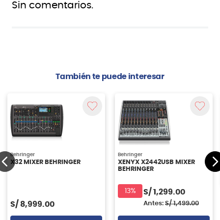
Sin comentarios.
También te puede interesar
Behringer
Behringer
X32 MIXER BEHRINGER
XENYX X2442USB MIXER
BEHRINGER
13%
S/
1,299.00
S/
8,999.00
Antes:
S/
1,499.00