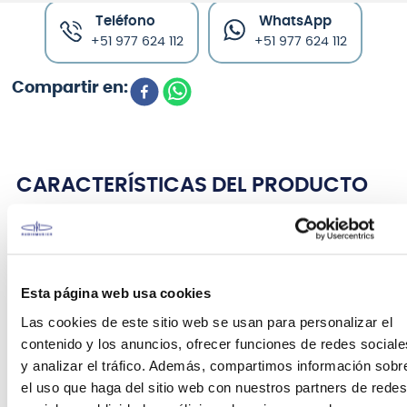
Teléfono
WhatsApp
+51 977 624 112
+51 977 624 112
CARACTERÍSTICAS DEL PRODUCTO
CORREA ERNIE BALL CASINO COUTURE
JACQUARD STRAP
Esta página web usa cookies
La correa de guitarra número uno del mundo,
Las cookies de este sitio web se usan para personalizar el
J
acquard Ernie Ball Polypro
, está hecha de una
contenido y los anuncios, ofrecer funciones de redes sociale
correa de polipropileno resistente y cómoda con
extremos de cuero estampados y cosidos a
y analizar el tráfico. Además, compartimos información sobr
máquina. Su ancho de 2" es muy adecuado para
el uso que haga del sitio web con nuestros partners de redes
guitarras y tambien bajos, con una longitud