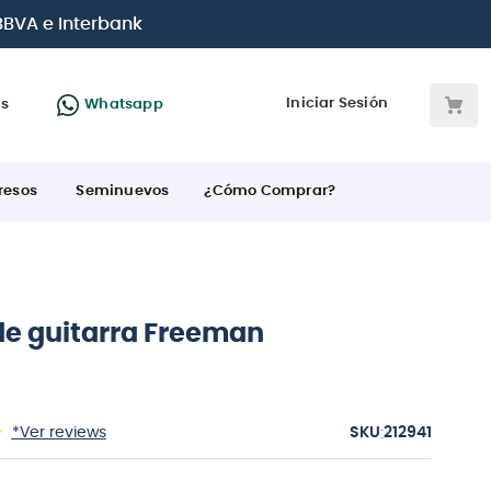
 tarjetas de crédito
Iniciar Sesión
as
Whatsapp
resos
Seminuevos
¿Cómo Comprar?
de guitarra Freeman
:
*Ver reviews
212941