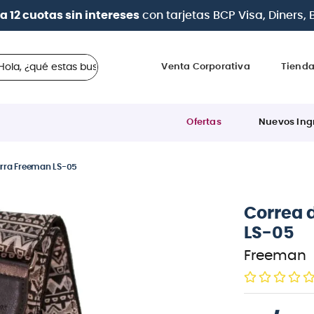
| Paga en cuotas
desde 0% de interés
con todas las
 ¿qué estas buscando?
Venta Corporativa
Tiend
Ofertas
Nuevos Ing
arra Freeman LS-05
Correa 
LS-05
Freeman