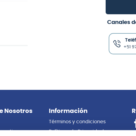
Canales d
Telé
+51 97
e Nosotros
Información
R
Términos y condiciones
porativas
Políticas de Privacidad