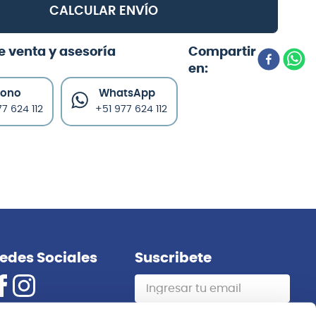
CALCULAR ENVÍO
e venta y asesoría
fono
WhatsApp
7 624 112
+51 977 624 112
edes Sociales
Suscribete