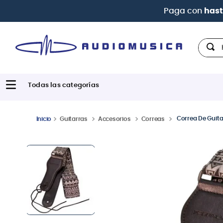
Hola,
Correa De Guit
Guitarras
Accesorios
Correas