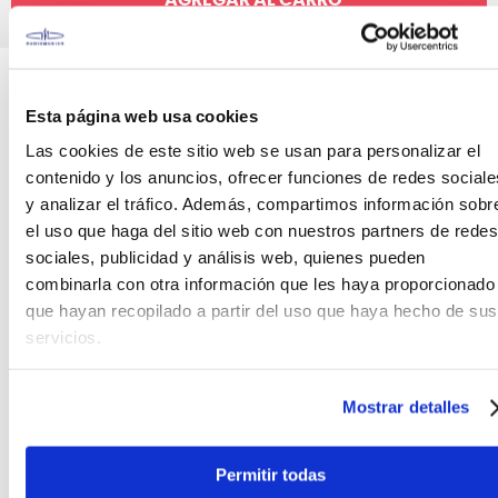
Canales de venta y asesoría
Teléfono
WhatsApp
+51 977 624 112
+51 977 624 112
Esta página web usa cookies
Las cookies de este sitio web se usan para personalizar el
contenido y los anuncios, ofrecer funciones de redes sociale
y analizar el tráfico. Además, compartimos información sobr
el uso que haga del sitio web con nuestros partners de redes
sociales, publicidad y análisis web, quienes pueden
CARACTERÍSTICAS DEL PRODUCTO
combinarla con otra información que les haya proporcionado
que hayan recopilado a partir del uso que haya hecho de sus
CORREA GUITARRA THE BEATLES PERRIS LEATHERS La
servicios.
correa de la guitarra: No es solo un accesorio de
moda y no es solo una acumulación de rock and
roll. La correa te conecta con el corazón de tu
Mostrar detalles
expresión. La atención personalizada, la
comodidad y el diseño artístico son lo que Perri's
Permitir todas
Leathers aporta a cada uno de sus productos.