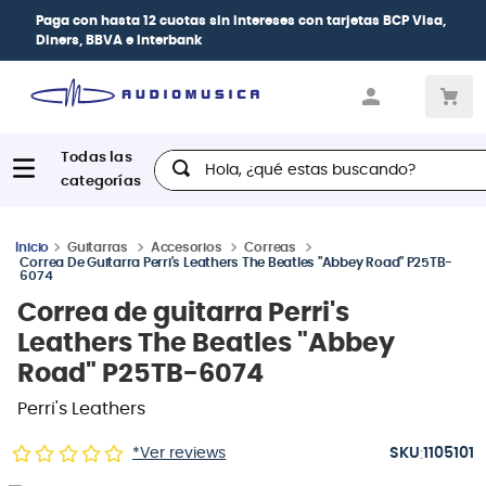
Paga con
hasta 12 cuotas sin intereses
con tarjetas
BCP Visa,
Diners, BBVA e Interbank
Hola, ¿qué estas buscando?
Guitarras
Accesorios
Correas
Correa De Guitarra Perri's Leathers The Beatles "Abbey Road" P25TB-
6074
Correa de guitarra Perri's
Leathers The Beatles "Abbey
Road" P25TB-6074
Perri's Leathers
:
*Ver reviews
1105101