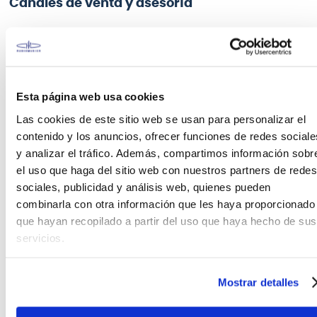
Canales de venta y asesoría
Teléfono
WhatsApp
+51 977 624 112
+51 977 624 112
Esta página web usa cookies
Las cookies de este sitio web se usan para personalizar el
contenido y los anuncios, ofrecer funciones de redes sociale
y analizar el tráfico. Además, compartimos información sobr
el uso que haga del sitio web con nuestros partners de redes
CARACTERÍSTICAS DEL PRODUCTO
sociales, publicidad y análisis web, quienes pueden
combinarla con otra información que les haya proporcionado
CORREA GUITARRA THE BEATLES PERRIS LEATHERS La
que hayan recopilado a partir del uso que haya hecho de sus
correa de la guitarra: No es solo un accesorio de
servicios.
moda y no es solo una acumulación de rock and
roll. La correa te conecta con el corazón de tu
expresión. La atención personalizada, la
Mostrar detalles
comodidad y el diseño artístico son lo que Perri's
Leathers aporta a cada uno de sus productos.