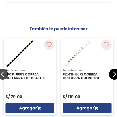
También te puede interesar
Perri's Leathers
Perri's Leathers
LPCP-6083 CORREA
P25TB-6072 CORREA
GUITARRA THE BEATLES
GUITARRA CUERO THE
PERRI'S LEATHERS
BEATLES PERRI'S LEATHERS
S/
79.00
S/
119.00
Agregar
Agregar