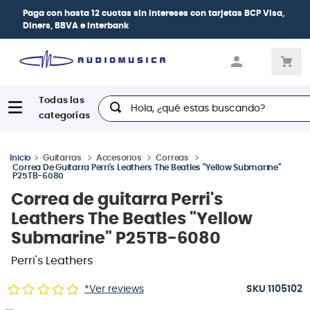
Paga con
hasta 12 cuotas sin intereses
con tarjetas
BCP Visa,
Diners, BBVA e Interbank
Hola, ¿qué estas buscando?
Guitarras
Accesorios
Correas
Correa De Guitarra Perri's Leathers The Beatles "Yellow Submarine"
P25TB-6080
Correa de guitarra Perri's
Leathers The Beatles "Yellow
Submarine" P25TB-6080
Perri's Leathers
:
*Ver reviews
1105102