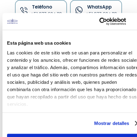
Teléfono
WhatsApp
+51 977 624 112
+51 977 624 112
Esta página web usa cookies
Las cookies de este sitio web se usan para personalizar el
contenido y los anuncios, ofrecer funciones de redes sociale
CARACTERÍSTICAS DEL PRODUCTO
y analizar el tráfico. Además, compartimos información sobr
el uso que haga del sitio web con nuestros partners de redes
sociales, publicidad y análisis web, quienes pueden
Correa Ernie Ball Classic P05359 color Lavender
combinarla con otra información que les haya proporcionado
Rose
que hayan recopilado a partir del uso que haya hecho de sus
servicios.
La correa de guitarra de polipropileno número uno
del mundo ahora está disponible en cuatro nuevos
patrones de tejido Jacquard, con extremos de
Mostrar detalles
cuero cosidos a máquina con correas de
polipropileno duraderas pero cómodas. El diseño