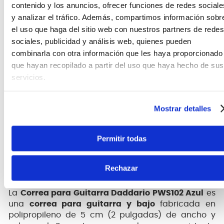
contenido y los anuncios, ofrecer funciones de redes sociale
encontrar la posición perfecta al tocar de pie con
y analizar el tráfico. Además, compartimos información sobr
la máxima comodidad. Los extremos de cuero
el uso que haga del sitio web con nuestros partners de redes
reforzado aseguran una sujeción firme y segura a
sociales, publicidad y análisis web, quienes pueden
tu instrumento, brindándote la confianza necesaria
para concentrarte en tu música. Si buscas una
combinarla con otra información que les haya proporcionado
correa de guitarra Daddario
que combine
que hayan recopilado a partir del uso que haya hecho de sus
resistencia, un atractivo color azul y una excelente
servicios.
relación calidad-precio, la PWS102 es la elección
ideal para destacar en cada presentación.
Mostrar detalles
Permitir todas
Rechazar
La
Correa para Guitarra Daddario PWS102 Azul
es
una
correa para guitarra y bajo
fabricada en
polipropileno de 5 cm (2 pulgadas) de ancho y