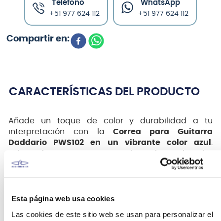
Teléfono
WhatsApp
+51 977 624 112
+51 977 624 112
CARACTERÍSTICAS DEL PRODUCTO
Añade un toque de color y durabilidad a tu
interpretación con la
Correa para Guitarra
Daddario PWS102 en un vibrante color azul
.
Fabricada en resistente polipropileno de alta
calidad, esta
correa para guitarra y bajo
está
diseñada para superar la vida útil de las correas
convencionales, acompañándote en cada acorde
durante años. Su diseño universal se adapta a
Esta página web usa cookies
músicos de todos los estilos, ofreciendo una
Las cookies de este sitio web se usan para personalizar el
longitud ajustable entre 89 cm y 151 cm para