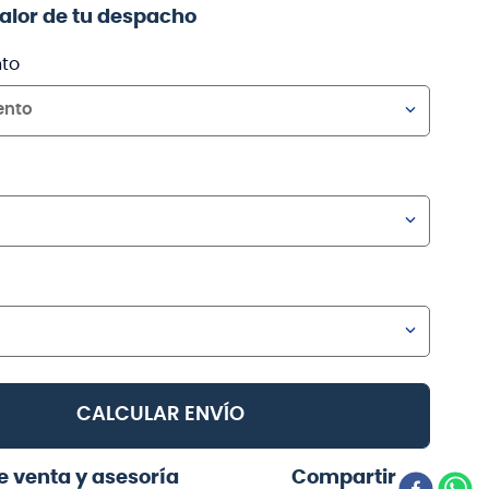
valor de tu despacho
to
ento
CALCULAR ENVÍO
e venta y asesoría