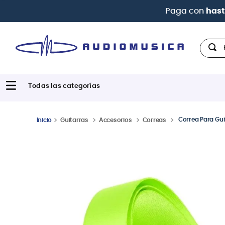
Paga con
hast
Hola,
Correa Para Gui
Guitarras
Accesorios
Correas