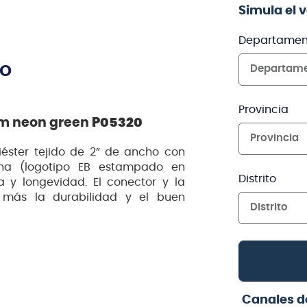
Simula el 
Departamen
TO
Departam
Provincia
ium neon green
P05320
Provincia
éster tejido de 2” de ancho con
na (logotipo EB estampado en
Distrito
y longevidad. El conector y la
n más la durabilidad y el buen
Distrito
Canales d