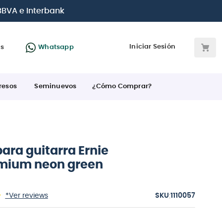
 BBVA e Interbank
Iniciar Sesión
as
Whatsapp
resos
Seminuevos
¿Cómo Comprar?
ara guitarra Ernie
emium neon green
:
*Ver reviews
1110057