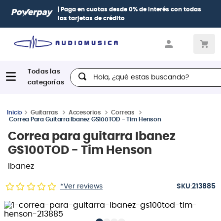
 0% de interés
con todas
Paga con
hasta 12 cuotas sin intere
Diners, BBVA e Interbank
Hola, ¿qué estas buscando?
Guitarras
Accesorios
Correas
Correa Para Guitarra Ibanez GS100TOD - Tim Henson
Correa para guitarra Ibanez
GS100TOD - Tim Henson
Ibanez
:
*Ver reviews
213885