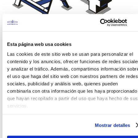
¡Vaya! Esto es incómodo
Esta página web usa cookies
No encontramos la página que estas
buscando. Porfavor verifica los carácteres en el
Las cookies de este sitio web se usan para personalizar el
buscador o visita alguna de nuestras
contenido y los anuncios, ofrecer funciones de redes sociale
secciones.
y analizar el tráfico. Además, compartimos información sobr
el uso que haga del sitio web con nuestros partners de redes
sociales, publicidad y análisis web, quienes pueden
combinarla con otra información que les haya proporcionado
que hayan recopilado a partir del uso que haya hecho de sus
servicios.
Mostrar detalles