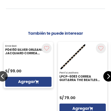
También te puede interesar
Ernie Ball
P04150 SILVER ORLEANS
JACQUARD CORREA
GUITARRA ERNIE BALL
S/
99.00
Perri's Leathers
LPCP-6083 CORREA
GUITARRA THE BEATLES
Agregar
PERRI'S LEATHERS
S/
79.00
Agregar