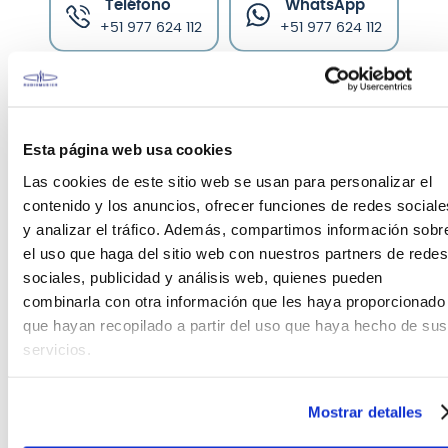
Teléfono
WhatsApp
+51 977 624 112
+51 977 624 112
Esta página web usa cookies
Las cookies de este sitio web se usan para personalizar el
CARACTERÍSTICAS DEL PRODUCTO
contenido y los anuncios, ofrecer funciones de redes sociale
y analizar el tráfico. Además, compartimos información sobr
CORREA GUITARRA PERRI'S LEATHERS
el uso que haga del sitio web con nuestros partners de redes
sociales, publicidad y análisis web, quienes pueden
La correa de la guitarra: No es solo un accesorio de
combinarla con otra información que les haya proporcionado
moda y no es solo una acumulación de rock and
que hayan recopilado a partir del uso que haya hecho de sus
roll. La correa te conecta con el corazón de tu
servicios.
expresión. La atención personalizada, la
comodidad y el diseño artístico son lo que Perri's
Leathers aporta a cada uno de sus productos.
Mostrar detalles
Diseño de transferencia de calor en ambos lados,